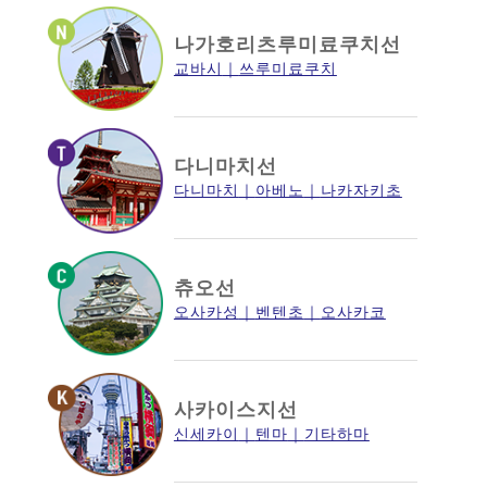
나가호리츠루미료쿠치선
교바시
쓰루미료쿠치
다니마치선
다니마치
아베노
나카자키초
츄오선
오사카성
벤텐초
오사카코
사카이스지선
신세카이
텐마
기타하마