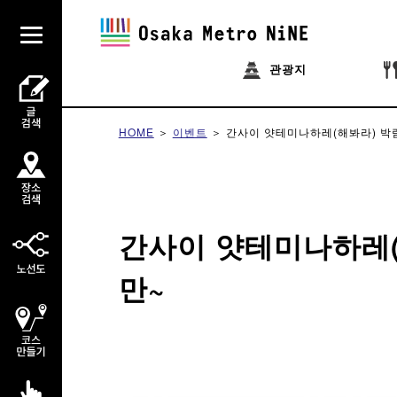
관광지
HOME
이벤트
간사이 얏테미나하레(해봐라) 박
간사이 얏테미나하레
만~