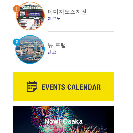
이마자토스지선
이쿠노
뉴 트램
난코