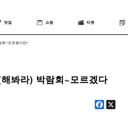
맛집
쇼핑
티켓
람회~모르겠다만~
(해봐라) 박람회~모르겠다
Face
X