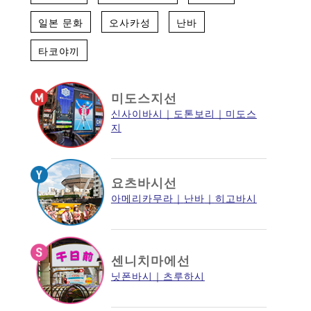
일본 문화
오사카성
난바
타코야끼
미도스지선
신사이바시
도톤보리
미도스
지
요츠바시선
아메리카무라
난바
히고바시
센니치마에선
닛폰바시
츠루하시