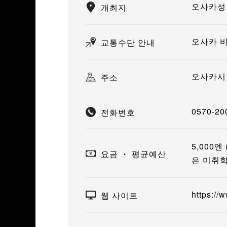
오사카성
개최지
오사카 비
교통수단 안내
오사카시 
주소
0570‐20
전화번호
5,000
요금 ・ 평균예산
은 미취학
https://
웹 사이트