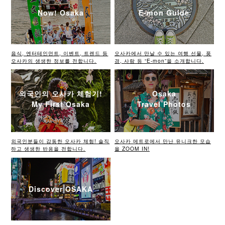
Now! Osaka
E-mon Guide
음식, 엔터테인먼트, 이벤트, 트렌드 등
오사카에서 만날 수 있는 여행 선물, 풍
오사카의 생생한 정보를 전합니다.
경, 사람 등 “E-mon”을 소개합니다.
외국인의 오사카 체험기!
Osaka
My First Osaka
Travel Photos
외국인분들이 감동한 오사카 체험! 솔직
오사카 메트로에서 만난 유니크한 모습
하고 생생한 반응을 전합니다.
을 ZOOM IN!
Discover OSAKA