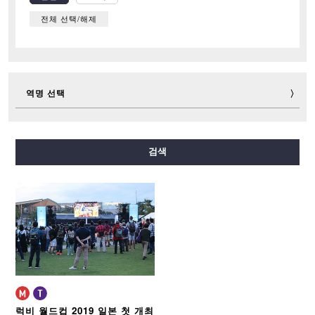
전체 선택/해제
역명 선택
미도스지선
다니마치선
요쓰바시선
주오선
검색
센니치마에선
사카이스지선
나가호리쓰루미료쿠치선
이마자토스지선
뉴트램
럭비 월드컵 2019 일본 첫 개최