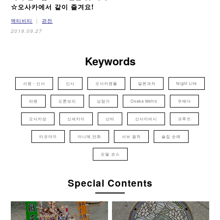
☆
오사카에서 같이 즐겨요!
액티비티
관전
2019.09.27
Keywords
사원・신사
신사
오사카명물
일본과자
Night Life
라멘
도톤보리
상점가
Osaka Metro
우메다
오사카성
신세카이
난바
신사이바시
크루즈
타코야끼
아니메,만화
서브 컬처
술집 순례
모델 코스
Special Contents