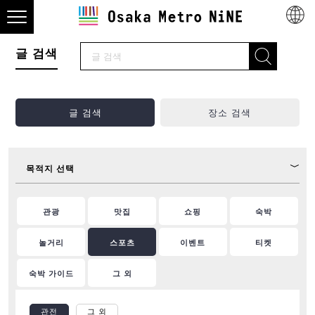
글 검색
글 검색
장소 검색
목적지 선택
관광
맛집
쇼핑
숙박
놀거리
스포츠
이벤트
티켓
숙박 가이드
그 외
관전
그 외