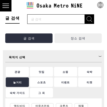
글 검색
글 검색
장소 검색
목적지 선택
관광
맛집
쇼핑
숙박
놀거리
스포츠
이벤트
티켓
숙박 가이드
그 외
액티비티
어뮤즈먼트
크루즈
체험