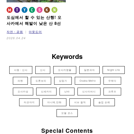
도심에서 할 수 있는 산행!
오
사카에서 해발이 낮은 산 8선
자연・공원
아웃도어
2026.04.24
Keywords
사원・신사
신사
오사카명물
일본과자
Night Life
라멘
도톤보리
상점가
Osaka Metro
우메다
오사카성
신세카이
난바
신사이바시
크루즈
타코야끼
아니메,만화
서브 컬처
술집 순례
모델 코스
Special Contents