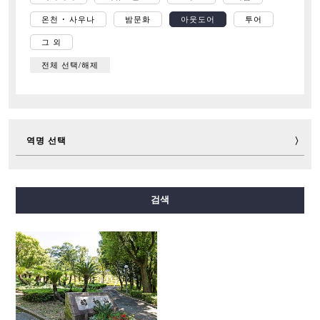
온천 ･ 사우나
밤문화
아웃도어
투어
그 외
전체 선택/해제
역명 선택
미도스지선
다니마치선
요쓰바시선
주오선
검색
센니치마에선
사카이스지선
나가호리쓰루미료쿠치선
이마자토스지선
뉴트램