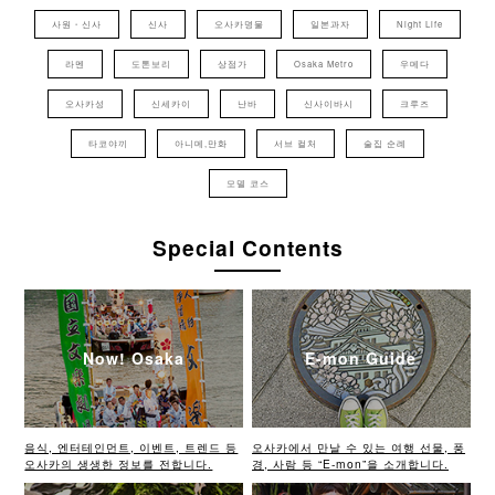
사원・신사
신사
오사카명물
일본과자
Night Life
라멘
도톤보리
상점가
Osaka Metro
우메다
오사카성
신세카이
난바
신사이바시
크루즈
타코야끼
아니메,만화
서브 컬처
술집 순례
모델 코스
Special Contents
Now! Osaka
E-mon Guide
음식, 엔터테인먼트, 이벤트, 트렌드 등
오사카에서 만날 수 있는 여행 선물, 풍
오사카의 생생한 정보를 전합니다.
경, 사람 등 “E-mon”을 소개합니다.