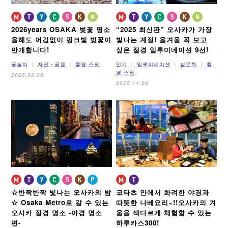
2026years OSAKA 벚꽃 명소
“2025 최신판” 오사카가 가장
올해도 어김없이 핑크빛 벚꽃이
빛나는 계절!
올겨울 꼭 보고
만개합니다!
싶은 절경 일루미네이션 9선!
꽃놀이
자연・공원
촬영 스팟
인기
일루미네이션
밤문화
촬
영 스팟
2026.03.06
2025.11.28
☆반짝반짝 빛나는 오사카의 밤
코타츠 안에서 화려한 야경과
☆
Osaka Metro로 갈 수 있는
따뜻한 나베요리~!!
오사카의 겨
오사카 절경 명소
-야경 명소
울을 색다르게 체험할 수 있는
편-
하루카스300!