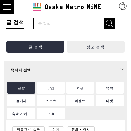
글 검색
글 검색
장소 검색
목적지 선택
관광
맛집
쇼핑
숙박
놀거리
스포츠
이벤트
티켓
숙박 가이드
그 외
박물관･미술관
인기
문화 ･ 역사