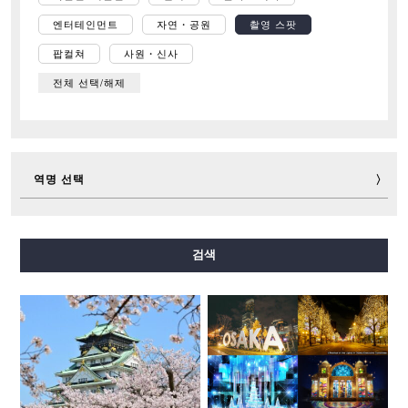
엔터테인먼트
자연・공원
촬영 스팟
팝컬쳐
사원・신사
전체 선택/해제
역명 선택
미도스지선
다니마치선
요쓰바시선
주오선
검색
센니치마에선
사카이스지선
나가호리쓰루미료쿠치선
이마자토스지선
뉴트램