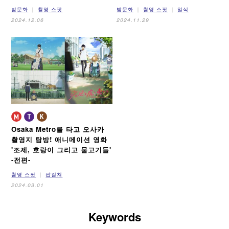
밤문화
촬영 스팟
밤문화
촬영 스팟
일식
2024.12.06
2024.11.29
Osaka Metro를 타고 오사카
촬영지 탐방!
애니메이션 영화
'조제, 호랑이 그리고 물고기들'
-전편-
촬영 스팟
팝컬쳐
2024.03.01
Keywords