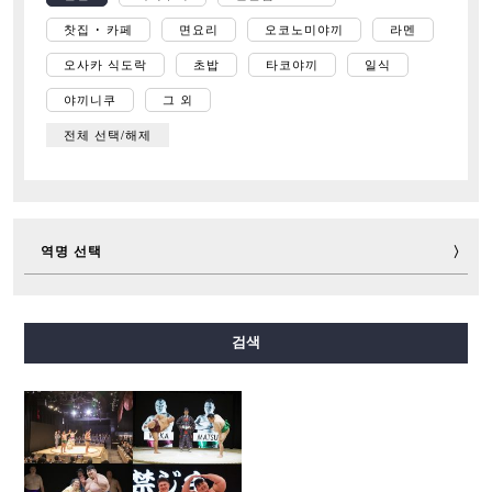
찻집 ･ 카페
면요리
오코노미야끼
라멘
오사카 식도락
초밥
타코야끼
일식
야끼니쿠
그 외
전체 선택/해제
역명 선택
미도스지선
다니마치선
요쓰바시선
주오선
검색
센니치마에선
사카이스지선
나가호리쓰루미료쿠치선
이마자토스지선
뉴트램