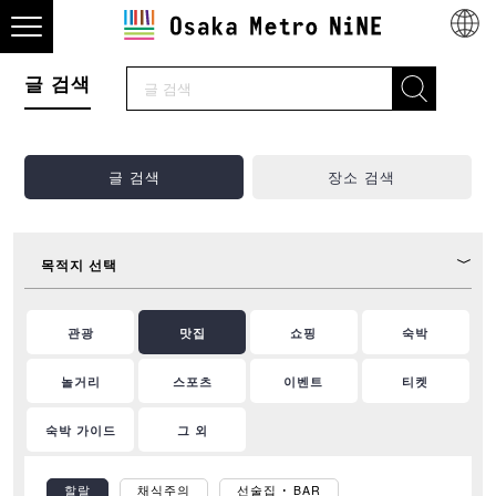
글 검색
글 검색
장소 검색
목적지 선택
관광
맛집
쇼핑
숙박
놀거리
스포츠
이벤트
티켓
숙박 가이드
그 외
할랄
채식주의
선술집 ･ BAR