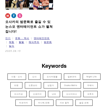
오사카의 밤문화로 즐길 수 있
는
스모 엔터테이먼트 쇼가 펼쳐
집니다!
인기
문화 ･ 역사
엔터테인먼트
체험
할랄
채식주의
밤문화
일식
2025.08.15
Keywords
사원・신사
신사
오사카명물
일본과자
Night Life
라멘
도톤보리
상점가
Osaka Metro
우메다
오사카성
신세카이
난바
신사이바시
크루즈
타코야끼
아니메,만화
서브 컬처
술집 순례