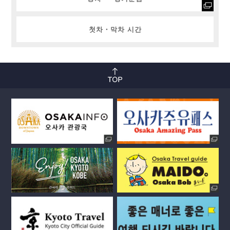
첫차・막차 시간