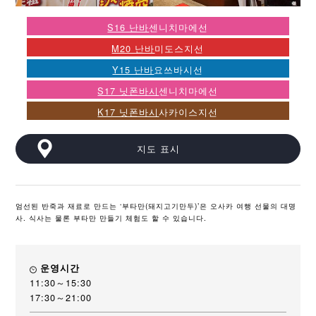
S16 난바
센니치마에선
M20 난바
미도스지선
Y15 난바
요쓰바시선
S17 닛폰바시
센니치마에선
K17 닛폰바시
사카이스지선
지도 표시
엄선된 반죽과 재료로 만드는 ‘부타만(돼지고기만두)’은 오사카 여행 선물의 대명
사. 식사는 물론 부타만 만들기 체험도 할 수 있습니다.
운영시간
11:30～15:30
17:30～21:00