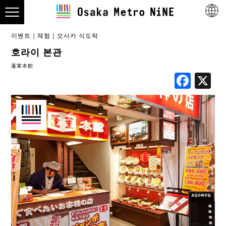
이벤트
체험
오사카 식도락
호라이 본관
蓬莱本館
Fac