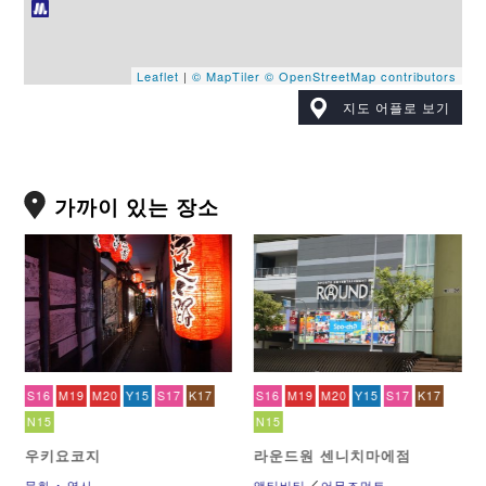
Leaflet
|
© MapTiler
© OpenStreetMap contributors
지도 어플로 보기
가까이 있는 장소
S16
M19
M20
Y15
S17
K17
S16
M19
M20
Y15
S17
K17
N15
N15
우키요코지
라운드원 센니치마에점
문화 ･ 역사
액티비티
어뮤즈먼트