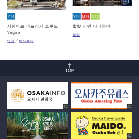
Y14
Y14
M19
N15
시젠바르 파프리카 쇼쿠도
할랄 라멘 나니와야
Vegan
할랄
맛집
채식주의