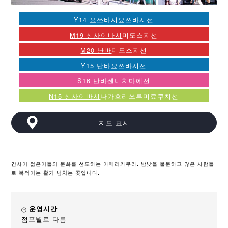
Y14 요쓰바시
요쓰바시선
M19 신사이바시
미도스지선
M20 난바
미도스지선
Y15 난바
요쓰바시선
S16 난바
센니치마에선
N15 신사이바시
나가호리쓰루미료쿠치선
지도 표시
간사이 젊은이들의 문화를 선도하는 아메리카무라. 밤낮을 불문하고 많은 사람들
로 북적이는 활기 넘치는 곳입니다.
운영시간
점포별로 다름