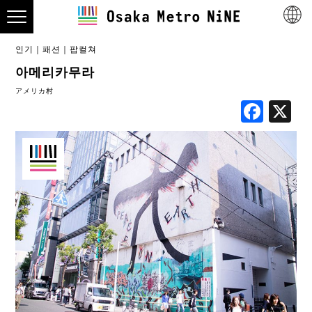
인기
패션
팝컬쳐
아메리카무라
アメリカ村
Fac