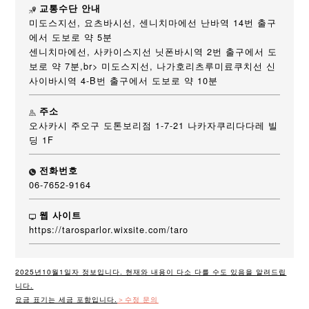
교통수단 안내
미도스지선, 요츠바시선, 센니치마에선 난바역 14번 출구
에서 도보로 약 5분
센니치마에선, 사카이스지선 닛폰바시역 2번 출구에서 도
보로 약 7분,br> 미도스지선, 나가호리츠루미료쿠치선 신
사이바시역 4-B번 출구에서 도보로 약 10분
주소
오사카시 주오구 도톤보리점 1-7-21 나카자쿠리다다레 빌
딩 1F
전화번호
06-7652-9164
웹 사이트
https://tarosparlor.wixsite.com/taro
2025년10월1일자 정보입니다. 현재와 내용이 다소 다를 수도 있음을 알려드립
니다.
요금 표기는 세금 포함입니다.
＞수정 문의