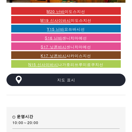
M20 난바
미도스지선
M19 신사이바시
미도스지선
Y15 난바
요쓰바시선
S16 난바
센니치마에선
S17 닛폰바시
센니치마에선
K17 닛폰바시
사카이스지선
N15 신사이바시
나가호리쓰루미료쿠치선
지도 표시
운영시간
10:00～20:00