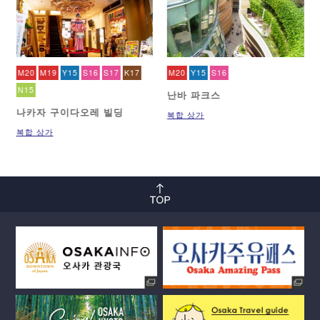
M20
M19
Y15
S16
S17
K17
M20
Y15
S16
N15
난바 파크스
나카자 구이다오레 빌딩
복합 상가
복합 상가