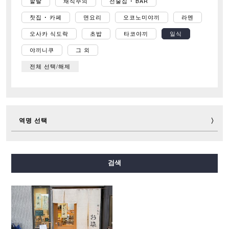
할랄
채식주의
선술집 ･ BAR
찻집 ･ 카페
면요리
오코노미야끼
라멘
오사카 식도락
초밥
타코야끼
일식
야끼니쿠
그 외
전체 선택/해제
역명 선택
미도스지선
다니마치선
요쓰바시선
주오선
검색
센니치마에선
사카이스지선
나가호리쓰루미료쿠치선
이마자토스지선
뉴트램