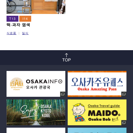
T13
I14
떡·과자 염색
식료품
일식