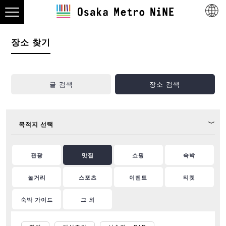
장소 찾기
글 검색
장소 검색
목적지 선택
관광
맛집
쇼핑
숙박
놀거리
스포츠
이벤트
티켓
숙박 가이드
그 외