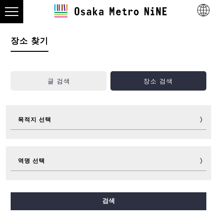
장소 찾기
글 검색
장소 검색
목적지 선택
관광
맛집
쇼핑
숙박
역명 선택
놀거리
스포츠
이벤트
티켓
숙박 가이드
그 외
미도스지선
다니마치선
요쓰바시선
주오선
검색
센니치마에선
사카이스지선
나가호리쓰루미료쿠치선