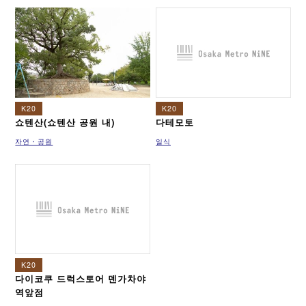
이마자토스지선
뉴트램
K20
K20
쇼텐산(쇼텐산 공원 내)
다테모토
자연・공원
일식
K20
다이코쿠 드럭스토어 덴가차야
역앞점