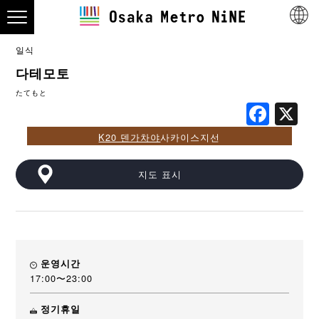
일식
다테모토
たてもと
Fac
K20 덴가차야
사카이스지선
지도 표시
운영시간
17:00〜23:00
정기휴일