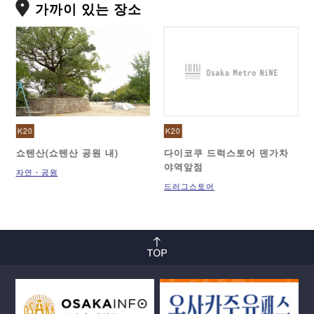
가까이 있는 장소
K20
K20
쇼텐산(쇼텐산 공원 내)
다이코쿠 드럭스토어 덴가차
야역앞점
자연・공원
드러그스토어