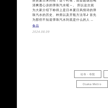
炎炎夏日来到啦！这个时候，就会超级想喝
清爽透心凉的弹珠汽水呢～。 所以这次就
为大家介绍下称得上是日本夏日风情诗的弹
珠汽水的历史、种类以及开瓶方法等♪ 首先
为那些不知道弹珠汽水到底是什么的人 …
食品
2024.08.09
社寺・寺院
Osaka Metro