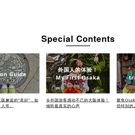
Special Contents
外国人的体验！
on Guide
My First Osaka
tr
阪邂逅的“美好”，如
令外国游客感动不已的大阪体验！
聚焦Osa
、人等。
倾听最真实的心声
些特别的