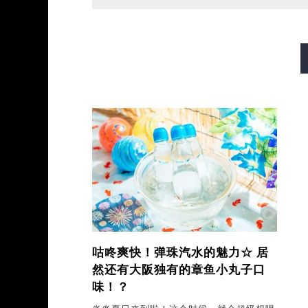
御堂筋线
谷町线
四桥
长堀鹤见绿地线
今里筋线
咕咚爽快！弹珠汽水的魅力☆
居
然还有大阪独有的章鱼小丸子口
味！？