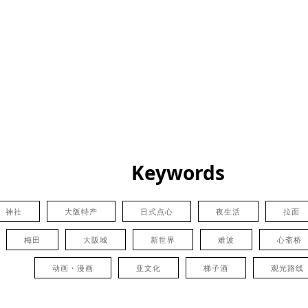
Keywords
神社
大阪特产
日式点心
夜生活
拉面
梅田
大阪城
新世界
难波
心斋桥
动画・漫画
亚文化
梯子酒
观光路线