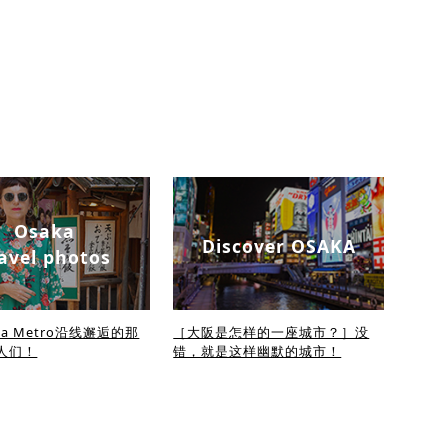
Osaka
Discover OSAKA
avel photos
ka Metro沿线邂逅的那
［大阪是怎样的一座城市？］没
人们！
错，就是这样幽默的城市！