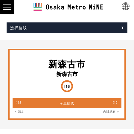
选择路线
Midosuji Line
Tanimachi Line
Yotsubashi Line
Chuo Line
Sennichimae Line
Sakaisuji Line
Nagahori Tsurumi-ryokuchi Line
Imazatosuji Line
New Tram
新森古市
新森古市
I16
I15
今里筋线
I17
« 清水
关目成育 »