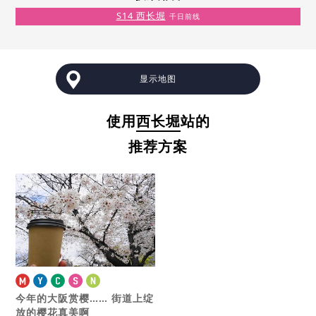
S14 西长堀
千日前线
显示地图
使用
西长堀
站的
推荐方案
今年的大阪赏樱……
街道上绽
放的樱花真美啊