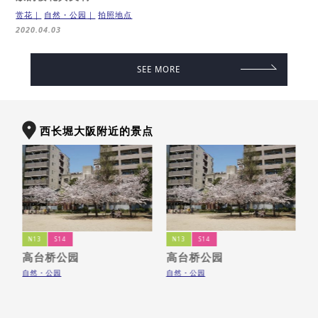
赏花
自然・公园
拍照地点
2020.04.03
SEE MORE
西长堀大阪附近的景点
N13
S14
N13
S14
高台桥公园
高台桥公园
自然・公园
自然・公园