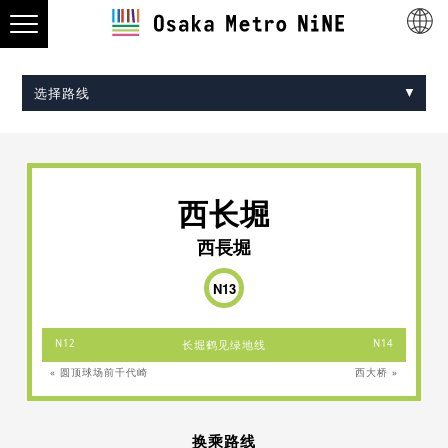
选择路线
Midosuji Line
Tanimachi Line
Yotsubashi Line
Chuo Line
Sennichimae Line
Sakaisuji Line
Nagahori Tsurumi-ryokuchi Line
Imazatosuji Line
New Tram
西长堀
西長堀
N13
N12
长堀鹤见绿地线
N14
« 圆顶球场前千代崎
西大桥 »
换乘路线