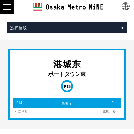
选择路线
Midosuji Line
Tanimachi Line
Yotsubashi Line
Chuo Line
Sennichimae Line
Sakaisuji Line
Nagahori Tsurumi-ryokuchi Line
Imazatosuji Line
New Tram
港城东
ポートタウン東
P13
P12
新电车
P14
« 港城西
渡船大楼 »