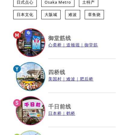
日式点心
Osaka Metro
土特产
日本文化
大阪城
难波
章鱼烧
御堂筋线
心斋桥
道顿堀
御堂筋
四桥线
美国村
难波
肥后桥
千日前线
日本桥
鹤桥