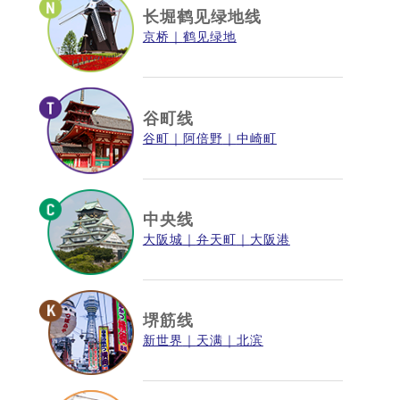
长堀鹤见绿地线
京桥
鹤见绿地
谷町线
谷町
阿倍野
中崎町
中央线
大阪城
弁天町
大阪港
堺筋线
新世界
天满
北滨