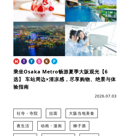
乘坐Osaka Metro畅游夏季大阪观光【6
选】
车站周边×清凉感，尽享购物、绝景与体
验指南
2026.07.03
社寺・寺院
拉面
大阪当地美食
夜生活
动画・漫画
梯子酒