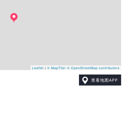
Leaflet
|
© MapTiler
© OpenStreetMap contributors
查看地图APP