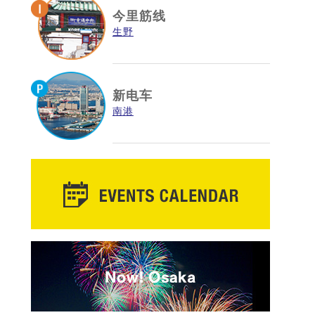
今里筋线
生野
新电车
南港