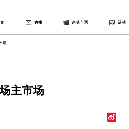
美食
购物
超值车票
活动
市场
场主市场
Si
We