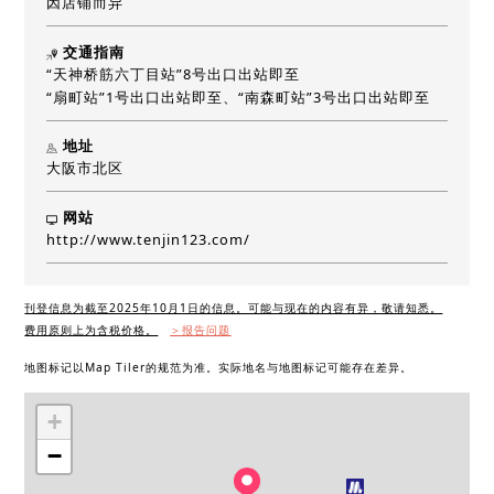
因店铺而异
交通指南
“天神桥筋六丁目站”8号出口出站即至
“扇町站”1号出口出站即至、“南森町站”3号出口出站即至
地址
大阪市北区
网站
http://www.tenjin123.com/
刊登信息为截至2025年10月1日的信息。可能与现在的内容有异，敬请知悉。
费用原则上为含税价格。
＞报告问题
地图标记以Map Tiler的规范为准。实际地名与地图标记可能存在差异。
+
−