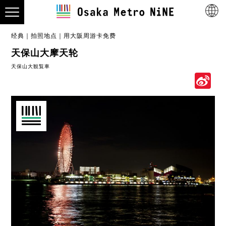
经典
拍照地点
用大阪周游卡免费
天保山大摩天轮
天保山大観覧車
S
W