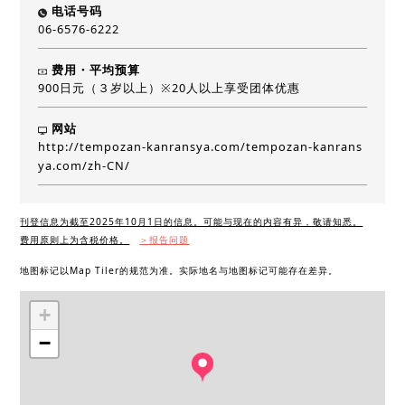
电话号码
06-6576-6222
费用・平均预算
900日元（３岁以上）※20人以上享受团体优惠
网站
http://tempozan-kanransya.com/tempozan-kanrans
ya.com/zh-CN/
刊登信息为截至2025年10月1日的信息。可能与现在的内容有异，敬请知悉。
费用原则上为含税价格。
＞报告问题
地图标记以Map Tiler的规范为准。实际地名与地图标记可能存在差异。
+
−