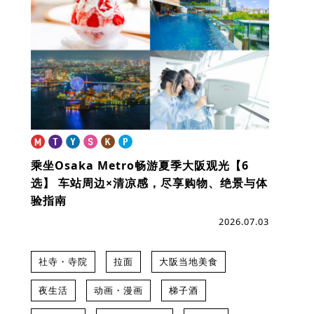
乘坐Osaka Metro畅游夏季大阪观光【6
选】
车站周边×清凉感，尽享购物、绝景与体
验指南
2026.07.03
社寺・寺院
拉面
大阪当地美食
夜生活
动画・漫画
梯子酒