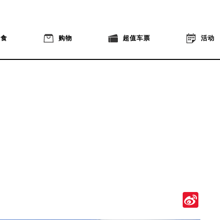
美食
购物
超值车票
活动
Si
We