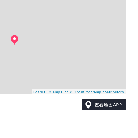
Leaflet
|
© MapTiler
© OpenStreetMap contributors
查看地图APP