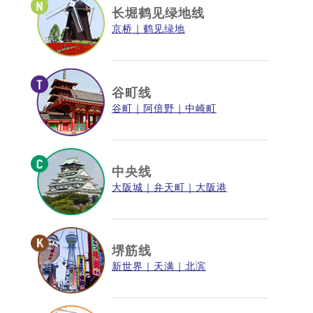
长堀鹤见绿地线
京桥
鹤见绿地
谷町线
谷町
阿倍野
中崎町
中央线
大阪城
弁天町
大阪港
堺筋线
新世界
天满
北滨