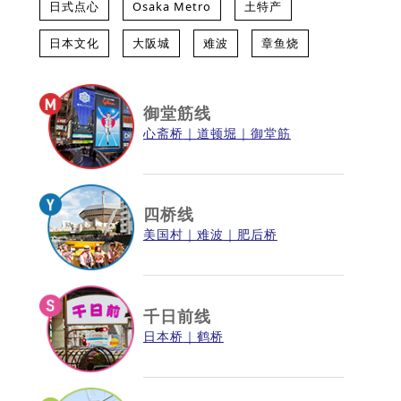
日式点心
Osaka Metro
土特产
日本文化
大阪城
难波
章鱼烧
御堂筋线
心斋桥
道顿堀
御堂筋
四桥线
美国村
难波
肥后桥
千日前线
日本桥
鹤桥