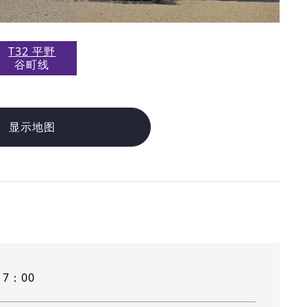
T32 平野
谷町线
显示地图
17：00