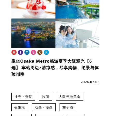
乘坐Osaka Metro畅游夏季大阪观光【6
选】
车站周边×清凉感，尽享购物、绝景与体
验指南
2026.07.03
社寺・寺院
拉面
大阪当地美食
夜生活
动画・漫画
梯子酒