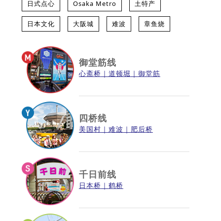
日式点心
Osaka Metro
土特产
日本文化
大阪城
难波
章鱼烧
御堂筋线
心斋桥
道顿堀
御堂筋
四桥线
美国村
难波
肥后桥
千日前线
日本桥
鹤桥