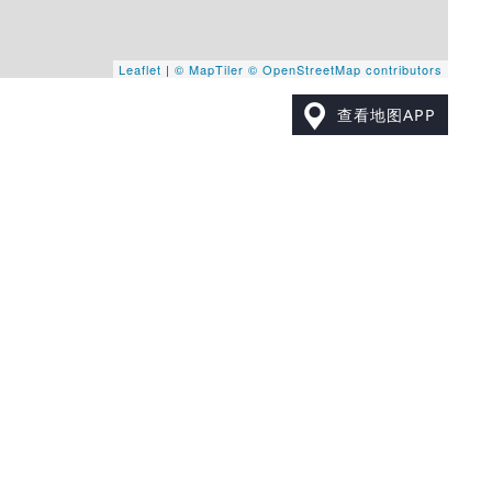
Leaflet
|
© MapTiler
© OpenStreetMap contributors
查看地图APP