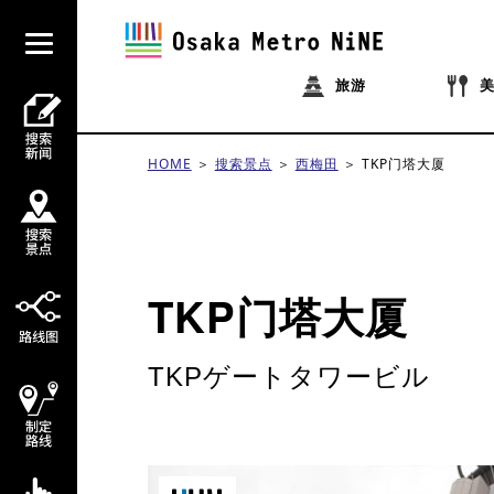
旅游
HOME
搜索景点
西梅田
TKP门塔大厦
TKP门塔大厦
TKPゲートタワービル