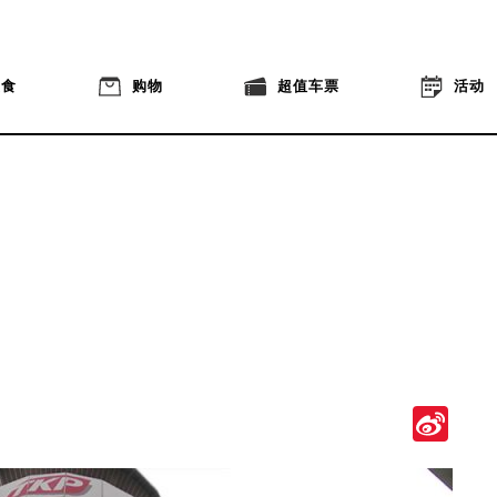
美食
购物
超值车票
活动
Si
We