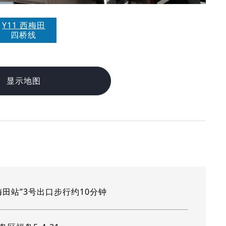
Y11 西梅田
四桥线
显示地图
梅田站”3号出口步行约10分钟