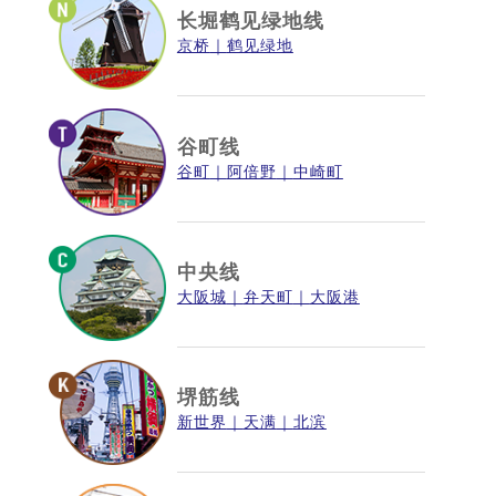
长堀鹤见绿地线
京桥
鹤见绿地
谷町线
谷町
阿倍野
中崎町
中央线
大阪城
弁天町
大阪港
堺筋线
新世界
天满
北滨