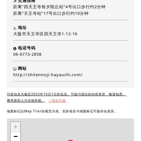
交通指南
距离“四天王寺前夕阳丘站”4号出口步行约2分钟
距离“天王寺站”17号出口步行约10分钟
地址
大阪市天王寺区四天王寺1-12-16
电话号码
06-6773-2858
网站
http://shitennoji-hayauchi.com/
刊登信息为截至2025年10月1日的信息。可能与现在的内容有异，敬请知悉。
费用原则上为含税价格。
＞报告问题
地图标记以Map Tiler的规范为准。实际地名与地图标记可能存在差异。
+
−