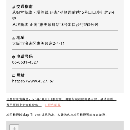
交通指南
从御堂筋线・堺筋线 距离“动物园前站”5号出口步行约3分
钟
从堺筋线 距离“惠美须町站”3号出口步行约5分钟
地址
大阪市浪速区惠美须东2-4-11
电话号码
06-6631-4527
网站
https://www.4527.jp/
刊登信息为截至2025年10月1日的信息。可能与现在的内容有异，敬请知悉。
费用原则上为含税价格。
＞报告问题
地图标记以Map Tiler的规范为准。实际地名与地图标记可能存在差异。
+