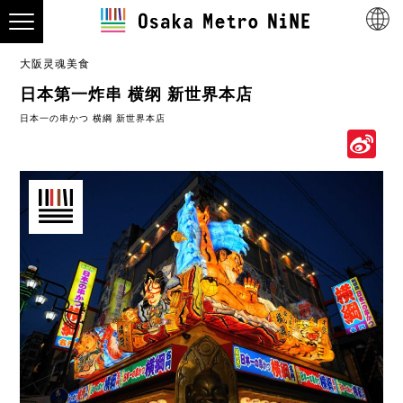
大阪灵魂美食
日本第一炸串 横纲 新世界本店
日本一の串かつ 横綱 新世界本店
S
W