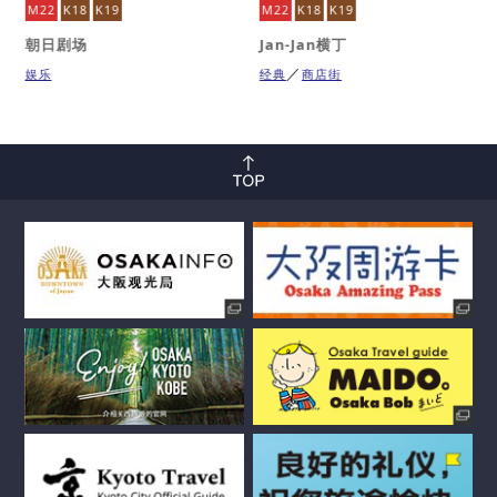
M22
K18
K19
M22
K18
K19
朝日剧场
Jan-Jan横丁
娱乐
经典
商店街