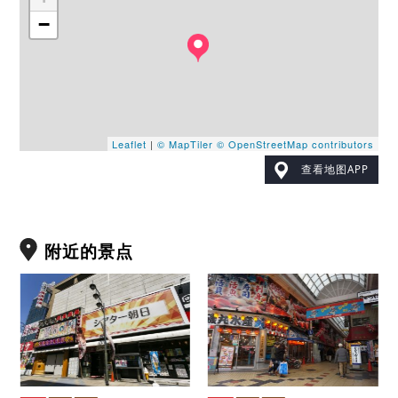
−
Leaflet
|
© MapTiler
© OpenStreetMap contributors
查看地图APP
附近的景点