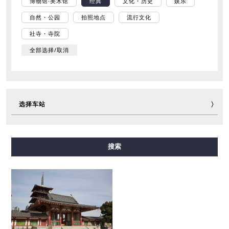
博物馆·美术馆
经典
文化・历史
娱乐
自然・公园
拍照地点
流行文化
社寺・寺院
全部选择/取消
选择车站
御堂筋线
谷町线
四桥线
中央线
千日前线
搜索
堺筋线
长堀鹤见绿地线
今里筋线
新电车