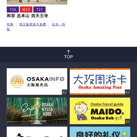
T26
M23
T27
和宗 总本山 四天王寺
经典
用大阪周游卡免费
社寺・寺
院