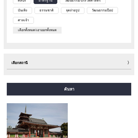
ศิลปะ
มาตรฐาน
วัฒนธรรม/ประวัติศาสตร์
บันเทิง
ธรรมชาติ
จุดถ่ายรูป
วัฒนธรรมป๊อป
ศาลเจ้า
เลือกทั้งหมด/เอาออกทั้งหมด
เลือกสถานี
สายมิโดซุจิ
สายทานิมาจิ
สายยตสึบาชิ
สายจูโอ
ค้นหา
สายเซ็นนิจิมาเอะ
สายซาไกซุจิ
สายนากาโฮริ สึรุมิเรียคุจิ
สายอิมาซาโตะซุจิ
สายนิวแทรม