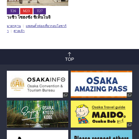
T26
M23
T27
วะชิว โซฮงซัง ชิเท็นโนจิ
มาตรฐาน
แพลนตั๋วท่องเที่ยวรอบโอซาก้
า
ศาลเจ้า