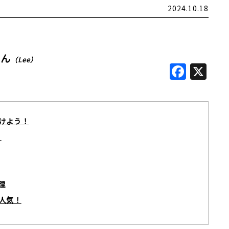
2024.10.18
くん
（Lee）
Face
X
けよう！
！
理
人気！