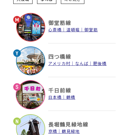
御堂筋線
心斎橋
道頓堀
御堂筋
四つ橋線
アメリカ村
なんば
肥後橋
千日前線
日本橋
鶴橋
長堀鶴見緑地線
京橋
鶴見緑地