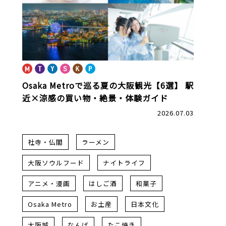
Osaka Metroで巡る夏の大阪観光【6選】
駅
近×涼感の買い物・絶景・体験ガイド
2026.07.03
社寺・仏閣
ラーメン
大阪ソウルフード
ナイトライフ
アニメ・漫画
はしご酒
和菓子
Osaka Metro
お土産
日本文化
大阪城
なんば
たこ焼き