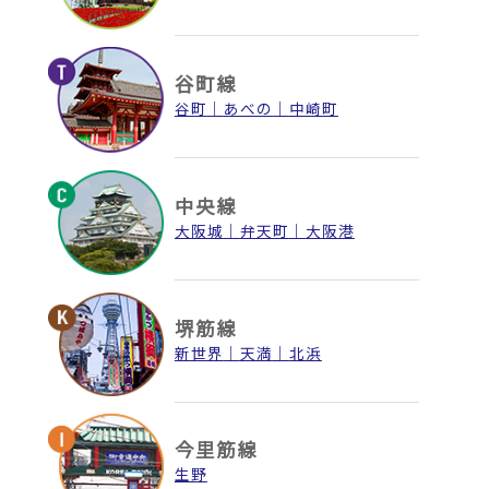
谷町線
谷町
あべの
中崎町
中央線
大阪城
弁天町
大阪港
堺筋線
新世界
天満
北浜
今里筋線
生野