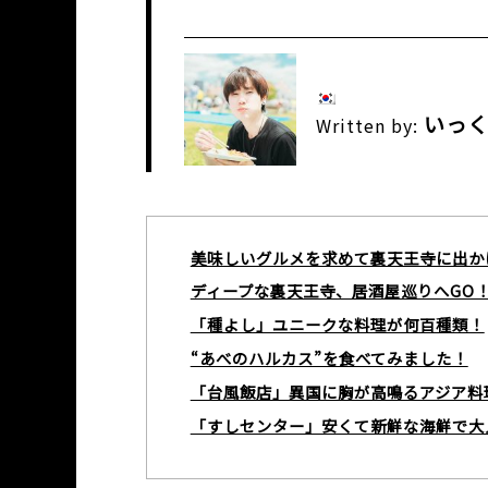
いっ
Written by:
美味しいグルメを求めて裏天王寺に出か
ディープな裏天王寺、居酒屋巡りへGO
「種よし」ユニークな料理が何百種類！
“あべのハルカス”を食べてみました！
「台風飯店」異国に胸が高鳴るアジア料
「すしセンター」安くて新鮮な海鮮で大