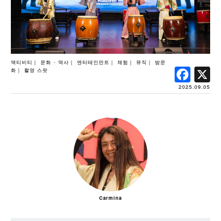
액티비티
문화 ･ 역사
엔터테인먼트
체험
뮤직
밤문
Fac
화
촬영 스팟
2025.09.05
Carmina