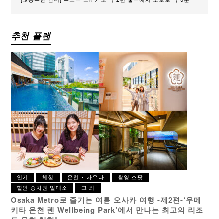
추천 플랜
인기
체험
온천 ･ 사우나
촬영 스팟
할인 승차권 발매소
그 외
Osaka Metro로 즐기는 여름 오사카 여행 -제2편-
‘우메
키타 온천 렌 Wellbeing Park’에서 만나는 최고의 리조