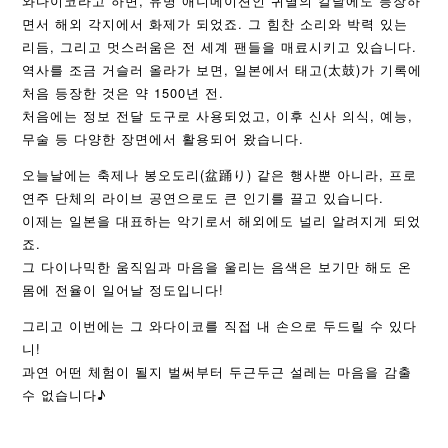
와다이코라고 하면, 유명 애니메이션인 귀멸의 칼날에도 등장하
면서 해외 각지에서 화제가 되었죠. 그 힘찬 소리와 박력 있는
리듬, 그리고 멋스러움은 전 세계 팬들을 매료시키고 있습니다.
역사를 조금 거슬러 올라가 보면, 일본에서 태고(太鼓)가 기록에
처음 등장한 것은 약 1500년 전.
처음에는 정보 전달 도구로 사용되었고, 이후 신사 의식, 예능,
무술 등 다양한 장면에서 활용되어 왔습니다.
오늘날에는 축제나 봉오도리(盆踊り) 같은 행사뿐 아니라, 프로
연주 단체의 라이브 공연으로도 큰 인기를 끌고 있습니다.
이제는 일본을 대표하는 악기로서 해외에도 널리 알려지게 되었
죠.
그 다이나믹한 움직임과 마음을 울리는 음색은 보기만 해도 온
몸에 전율이 일어날 정도입니다!
그리고 이번에는 그 와다이코를 직접 내 손으로 두드릴 수 있다
니!
과연 어떤 체험이 될지 벌써부터 두근두근 설레는 마음을 감출
수 없습니다♪