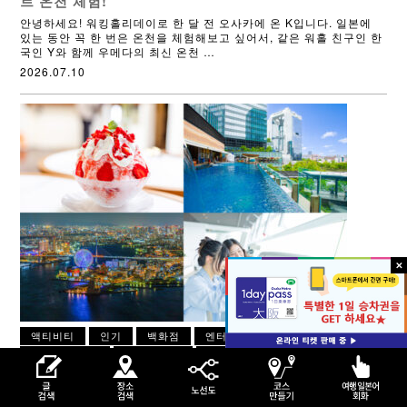
트 온천 체험!
안녕하세요! 워킹홀리데이로 한 달 전 오사카에 온 K입니다. 일본에
있는 동안 꼭 한 번은 온천을 체험해보고 싶어서, 같은 워홀 친구인 한
국인 Y와 함께 우메다의 최신 온천 …
2026.07.10
액티비티
인기
백화점
엔터테인먼트
체험
온천 ･ 사우나
찻집 ･ 카페
복합 상가
촬영 스팟
할인 승차권 발매소
그 외
Osaka Metro로 즐기는 여름 오사카 여행!
역세권 × 시