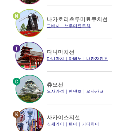
나가호리츠루미료쿠치선
교바시
쓰루미료쿠치
다니마치선
다니마치
아베노
나카자키초
츄오선
오사카성
벤텐초
오사카코
사카이스지선
신세카이
텐마
기타하마