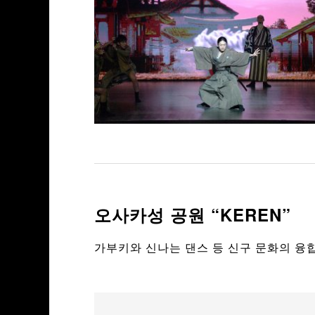
오사카성 공원 “KEREN”
가부키와 신나는 댄스 등 신구 문화의 융합