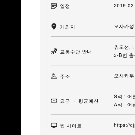
2019-02
일정
오사카성 
개최지
츄오선,
교통수단 안내
3-B번 
오사카부
주소
S석 : 어
요금 ・ 평균예산
A석 : 어
https://c
웹 사이트