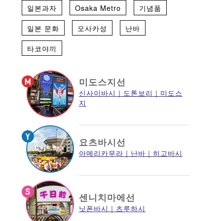
일본과자
Osaka Metro
기념품
일본 문화
오사카성
난바
타코야끼
미도스지선
신사이바시
도톤보리
미도스
지
요츠바시선
아메리카무라
난바
히고바시
센니치마에선
닛폰바시
츠루하시