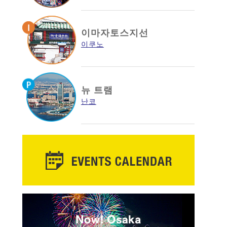
이마자토스지선
이쿠노
뉴 트램
난코