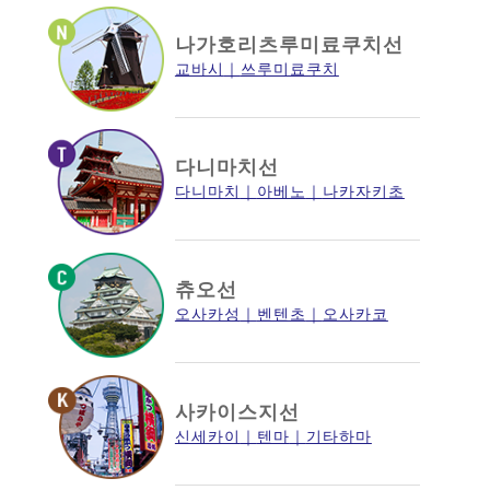
나가호리츠루미료쿠치선
교바시
쓰루미료쿠치
다니마치선
다니마치
아베노
나카자키초
츄오선
오사카성
벤텐초
오사카코
사카이스지선
신세카이
텐마
기타하마