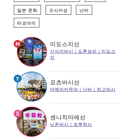
일본 문화
오사카성
난바
타코야끼
미도스지선
신사이바시
도톤보리
미도스
지
요츠바시선
아메리카무라
난바
히고바시
센니치마에선
닛폰바시
츠루하시