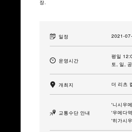
장.
2021-07
일정
평일 12:0
운영시간
토, 일, 공
더 리츠 
개최지
'니시우메
'우메다역
교통수단 안내
'히가시우