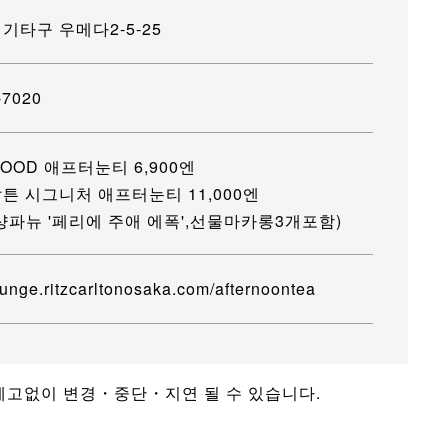
기타구 우메다2-5-25
-7020
OOD 애프터눈티 6,900엔
튼 시그니처 애프터눈티 11,000엔
샹파뉴 '페리에 주애 에폭',선물마카롱3개포함)
lounge.ritzcarltonosaka.com/afternoontea
 예고없이 변경・중단・지연 될 수 있습니다.