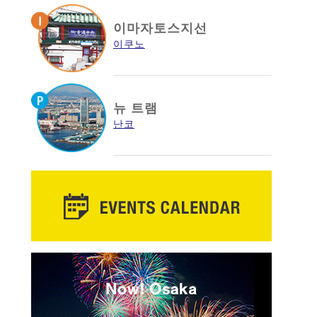
이마자토스지선
이쿠노
뉴 트램
난코