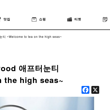
맛집
쇼핑
티켓
 ~Welcome to tea on the high seas~
gwood 애프터눈티
 the high seas~
Face
X