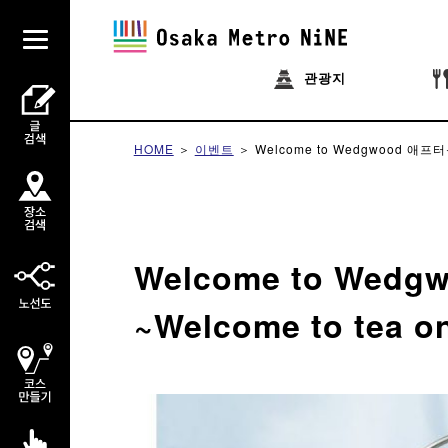
관광지
HOME
이벤트
Welcome to Wedgwood 애프터눈티
Welcome to Wed
~Welcome to tea on