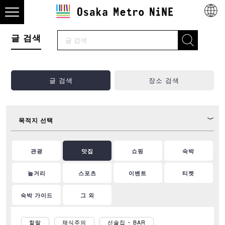
글 검색
글 검색
장소 검색
목적지 선택
관광
맛집
쇼핑
숙박
놀거리
스포츠
이벤트
티켓
숙박 가이드
그 외
할랄
채식주의
선술집 ･ BAR