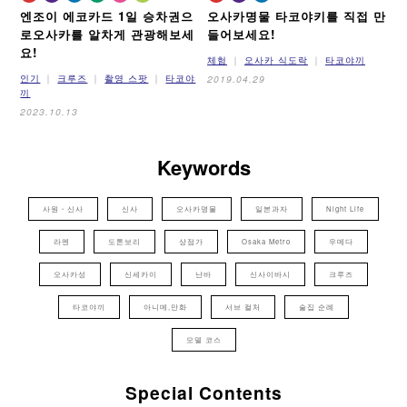
엔조이 에코카드 1일 승차권으
오사카명물 타코야키를 직접 만
로
오사카를 알차게 관광해보세
들어보세요!
요!
체험
오사카 식도락
타코야끼
인기
크루즈
촬영 스팟
타코야
2019.04.29
끼
2023.10.13
Keywords
사원・신사
신사
오사카명물
일본과자
Night Life
라멘
도톤보리
상점가
Osaka Metro
우메다
오사카성
신세카이
난바
신사이바시
크루즈
타코야끼
아니메,만화
서브 컬처
술집 순례
모델 코스
Special Contents