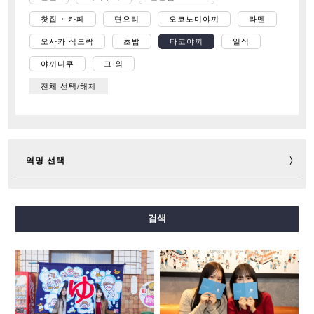
찻집 ･ 카페
면요리
오코노미야끼
라멘
오사카 식도락
초밥
타코야끼
일식
야끼니쿠
그 외
전체 선택/해제
역명 선택
미도스지선
다니마치선
요쓰바시선
주오선
검색
센니치마에선
사카이스지선
나가호리쓰루미료쿠치선
이마자토스지선
뉴트램