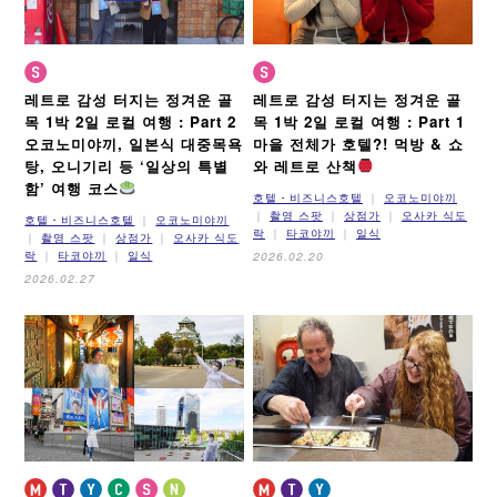
레트로 감성 터지는 정겨운 골
레트로 감성 터지는 정겨운 골
목 1박 2일 로컬 여행 : Part 2
목 1박 2일 로컬 여행 : Part 1
오코노미야끼, 일본식 대중목욕
마을 전체가 호텔?! 먹방 & 쇼
탕, 오니기리 등 ‘일상의 특별
와 레트로 산책
함’ 여행 코스
호텔・비즈니스호텔
오코노미야끼
촬영 스팟
상점가
오사카 식도
호텔・비즈니스호텔
오코노미야끼
락
타코야끼
일식
촬영 스팟
상점가
오사카 식도
락
타코야끼
일식
2026.02.20
2026.02.27