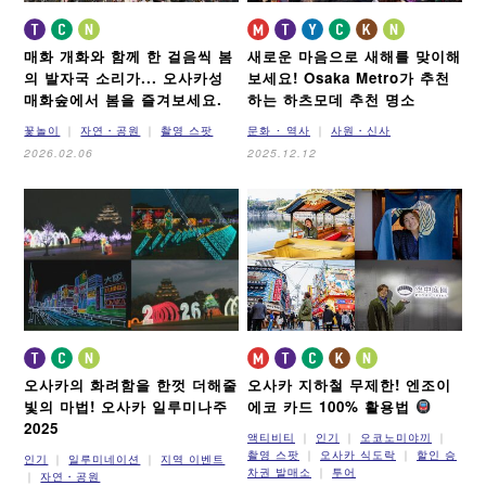
매화 개화와 함께 한 걸음씩 봄
새로운 마음으로 새해를 맞이해
의 발자국 소리가...
오사카성
보세요!
Osaka Metro가 추천
매화숲에서 봄을 즐겨보세요.
하는 하츠모데 추천 명소
꽃놀이
자연・공원
촬영 스팟
문화 ･ 역사
사원・신사
2026.02.06
2025.12.12
오사카의 화려함을 한껏 더해줄
오사카 지하철 무제한! 엔조이
빛의 마법! 오사카 일루미나주
에코 카드 100% 활용법
2025
액티비티
인기
오코노미야끼
촬영 스팟
오사카 식도락
할인 승
인기
일루미네이션
지역 이벤트
차권 발매소
투어
자연・공원