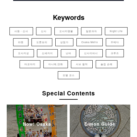
Keywords
사원・신사
신사
오사카명물
일본과자
Night Life
라멘
도톤보리
상점가
Osaka Metro
우메다
오사카성
신세카이
난바
신사이바시
크루즈
타코야끼
아니메,만화
서브 컬처
술집 순례
모델 코스
Special Contents
Now! Osaka
E-mon Guide