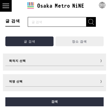
글 검색
글 검색
장소 검색
목적지 선택
관광
맛집
쇼핑
숙박
역명 선택
놀거리
스포츠
이벤트
티켓
숙박 가이드
그 외
미도스지선
다니마치선
요쓰바시선
주오선
검색
센니치마에선
사카이스지선
나가호리쓰루미료쿠치선