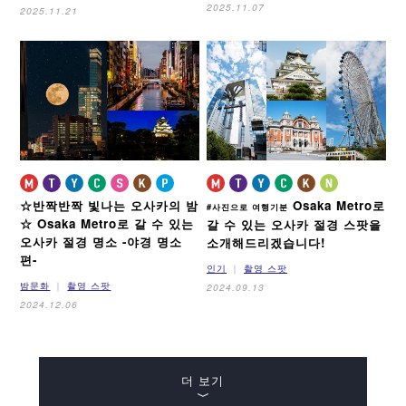
2025.11.07
2025.11.21
☆반짝반짝 빛나는 오사카의 밤
Osaka Metro로
#사진으로 여행기분
☆
Osaka Metro로 갈 수 있는
갈 수 있는 오사카 절경 스팟을
오사카 절경 명소
-야경 명소
소개해드리겠습니다!
편-
인기
촬영 스팟
밤문화
촬영 스팟
2024.09.13
2024.12.06
더 보기