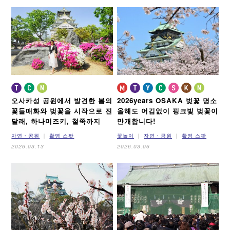
이마자토스지선
뉴트램
오사카성 공원에서 발견한 봄의
2026years OSAKA 벚꽃 명소
꽃들
매화와 벚꽃을 시작으로 진
올해도 어김없이 핑크빛 벚꽃이
달래, 하나미즈키, 철쭉까지
만개합니다!
자연・공원
촬영 스팟
꽃놀이
자연・공원
촬영 스팟
2026.03.13
2026.03.06