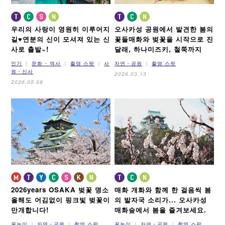
우리의 사랑이 영원히 이루어지
오사카성 공원에서 발견한 봄의
길♥
연분의 신이 모셔져 있는 신
꽃들
매화와 벚꽃을 시작으로 진
사로 출발~!
달래, 하나미즈키, 철쭉까지
인기
문화 ･ 역사
촬영 스팟
사
자연・공원
촬영 스팟
원・신사
2026.03.13
2026.05.08
2026years OSAKA 벚꽃 명소
매화 개화와 함께 한 걸음씩 봄
올해도 어김없이 핑크빛 벚꽃이
의 발자국 소리가...
오사카성
만개합니다!
매화숲에서 봄을 즐겨보세요.
꽃놀이
자연・공원
촬영 스팟
꽃놀이
자연・공원
촬영 스팟