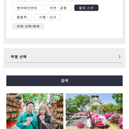
엔터테인먼트
자연・공원
촬영 스팟
팝컬쳐
사원・신사
전체 선택/해제
역명 선택
미도스지선
다니마치선
요쓰바시선
주오선
검색
센니치마에선
사카이스지선
나가호리쓰루미료쿠치선
이마자토스지선
뉴트램