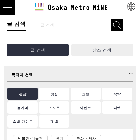
글 검색
글 검색
장소 검색
목적지 선택
관광
맛집
쇼핑
숙박
놀거리
스포츠
이벤트
티켓
숙박 가이드
그 외
박물관･미술관
인기
문화 ･ 역사