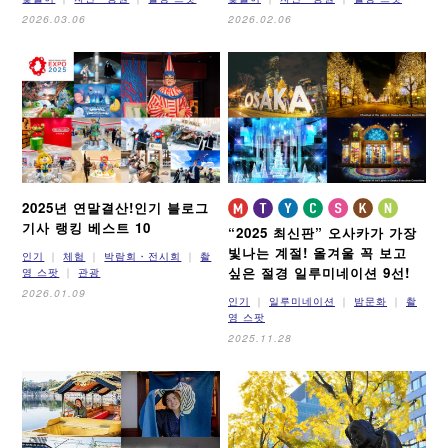
2026.03.06
2026.02.06
2025년 연말결산!
인기 블로그
기사 랭킹 베스트 10
“2025 최신판” 오사카가 가장
빛나는 계절!
올겨울 꼭 보고
인기
체험
박람회・전시회
촬
싶은 절경 일루미네이션 9선!
영 스팟
관광
2026.01.09
인기
일루미네이션
밤문화
촬
영 스팟
2025.11.28