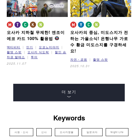
오사카 지하철 무제한! 엔조이
오사카의 중심, 미도스지가 전
에코 카드 100% 활용법
하는 가을소식!
은행나무 가로
수 황금 미도스지를 구경하세
액티비티
인기
오코노미야끼
요!
촬영 스팟
오사카 식도락
할인 승
차권 발매소
투어
자연・공원
촬영 스팟
2025.11.07
2025.10.31
더 보기
Keywords
사원・신사
신사
오사카명물
일본과자
Night Life