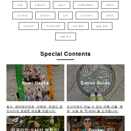
라멘
도톤보리
상점가
Osaka Metro
우메다
오사카성
신세카이
난바
신사이바시
크루즈
타코야끼
아니메,만화
서브 컬처
술집 순례
모델 코스
Special Contents
Now! Osaka
E-mon Guide
음식, 엔터테인먼트, 이벤트, 트렌드 등
오사카에서 만날 수 있는 여행 선물, 풍
오사카의 생생한 정보를 전합니다.
경, 사람 등 “E-mon”을 소개합니다.
외국인의 오사카 체험기!
Osaka