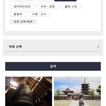
엔터테인먼트
자연・공원
촬영 스팟
팝컬쳐
사원・신사
전체 선택/해제
역명 선택
미도스지선
다니마치선
요쓰바시선
주오선
검색
센니치마에선
사카이스지선
나가호리쓰루미료쿠치선
이마자토스지선
뉴트램