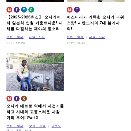
【2025-2026최신】
오사카에
미스터리가 가득한 오사카 파워
서 일본식 연월 카운트다운!
새
스팟!
시텐노지의 7대 불가사
해를 다짐하는 제야의 종소리
의!
문화 ･ 역사
사원・신사
문화 ･ 역사
사원・신사
2025.12.26
2025.10.03
오사카 메트로 역에서 자전거를
타고
시내와 고풍스러운 사찰
거리 투어!
Part2
문화 ･ 역사
찻집 ･ 카페
아웃도
어
사원・신사