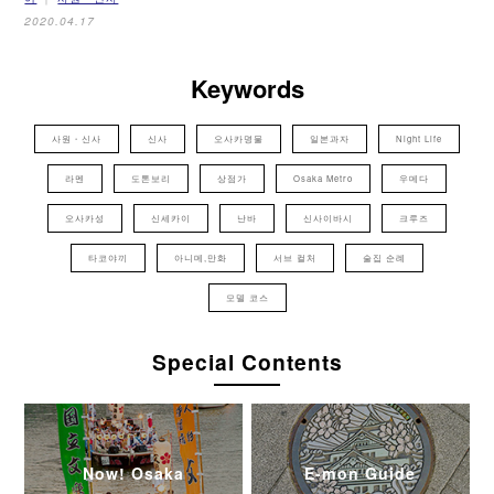
2020.04.17
Keywords
사원・신사
신사
오사카명물
일본과자
Night Life
라멘
도톤보리
상점가
Osaka Metro
우메다
오사카성
신세카이
난바
신사이바시
크루즈
타코야끼
아니메,만화
서브 컬처
술집 순례
모델 코스
Special Contents
Now! Osaka
E-mon Guide