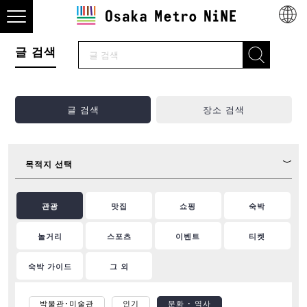
글 검색
글 검색
장소 검색
목적지 선택
관광
맛집
쇼핑
숙박
놀거리
스포츠
이벤트
티켓
숙박 가이드
그 외
박물관･미술관
인기
문화 ･ 역사