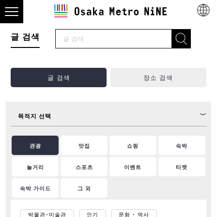
글 검색
글 검색
장소 검색
목적지 선택
관광
맛집
쇼핑
숙박
놀거리
스포츠
이벤트
티켓
숙박 가이드
그 외
박물관･미술관
인기
문화 ･ 역사