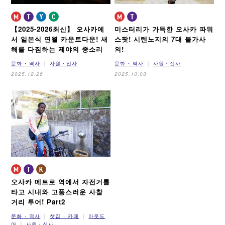
【2025-2026최신】
오사카에
미스터리가 가득한 오사카 파워
서 일본식 연월 카운트다운!
새
스팟!
시텐노지의 7대 불가사
해를 다짐하는 제야의 종소리
의!
문화 ･ 역사
사원・신사
문화 ･ 역사
사원・신사
2025.12.26
2025.10.03
오사카 메트로 역에서 자전거를
타고
시내와 고풍스러운 사찰
거리 투어!
Part2
문화 ･ 역사
찻집 ･ 카페
아웃도
어
사원・신사