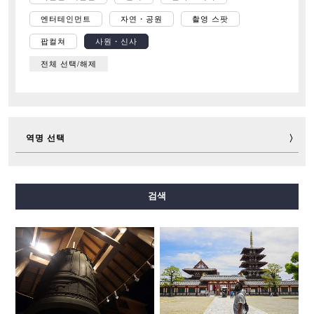
엔터테인먼트
자연・공원
촬영 스팟
팝컬쳐
사원・신사
전체 선택/해제
역명 선택
미도스지선
다니마치선
요쓰바시선
주오선
검색
센니치마에선
사카이스지선
나가호리쓰루미료쿠치선
이마자토스지선
뉴트램