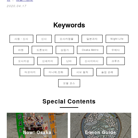
2020.04.17
Keywords
사원・신사
신사
오사카명물
일본과자
Night Life
라멘
도톤보리
상점가
Osaka Metro
우메다
오사카성
신세카이
난바
신사이바시
크루즈
타코야끼
아니메,만화
서브 컬처
술집 순례
모델 코스
Special Contents
Now! Osaka
E-mon Guide