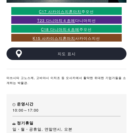
C17 사카이스지혼마치
주오선
T23 다니마치４초메
다니마치선
C18 다니마치４초메
주오선
K15 사카이스지혼마치
사카이스지선
지도 표시
마쓰시타 고노스케, 고바야시 이치조 등 오사카에서 활약한 위대한 기업가들을 소
개하는 박물관.
운영시간
10:00～17:00
정기휴일
일・월・공휴일, 연말연시, 오본