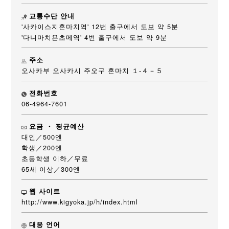
교통수단 안내
'사카이스지혼마치역' 12번 출구에서 도보 약 5분
'다니마치욘초메역' 4번 출구에서 도보 약 9분
주소
오사카부 오사카시 주오구 혼마치 １-４－５
전화번호
06-4964-7601
요금 ・ 평균예산
대인／500엔
학생／200엔
초등학생 이하／무료
65세 이상／300엔
웹 사이트
http://www.kigyoka.jp/h/index.html
대응 언어