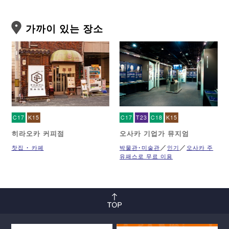
가까이 있는 장소
C17
K15
C17
T23
C18
K15
히라오카 커피점
오사카 기업가 뮤지엄
찻집 ･ 카페
박물관･미술관
인기
오사카 주
유패스로 무료 이용