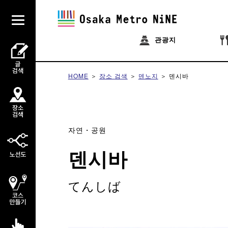
관광지
HOME
장소 검색
덴노지
덴시바
자연・공원
덴시바
てんしば