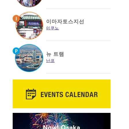
이마자토스지선
이쿠노
뉴 트램
난코