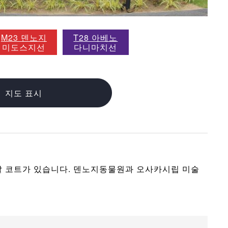
M23 덴노지
T28 아베노
미도스지선
다니마치선
지도 표시
살 코트가 있습니다. 덴노지동물원과 오사카시립 미술