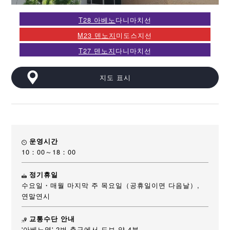
T28 아베노
다니마치선
M23 덴노지
미도스지선
T27 덴노지
다니마치선
지도 표시
운영시간
10：00～18：00
정기휴일
수요일・매월 마지막 주 목요일（공휴일이면 다음날）,
연말연시
교통수단 안내
'아베노역' 2번 출구에서 도보 약 4분