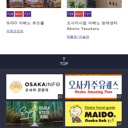
T28
M23
T27
T28
M23
T27
GiGO 아베노 큐즈몰
오사카시립 아베노 방재센터
Abeno Tasukaru
어뮤즈먼트
박물관･미술관