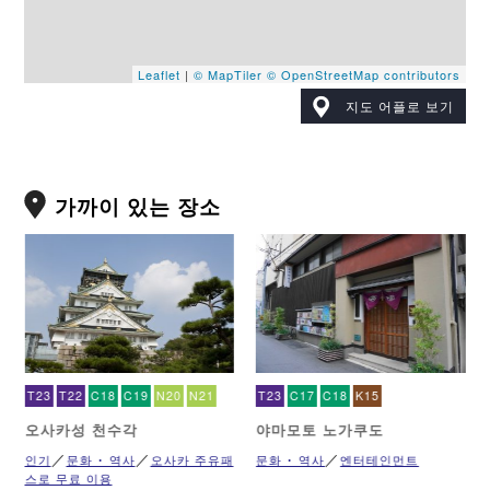
Leaflet
|
© MapTiler
© OpenStreetMap contributors
지도 어플로 보기
가까이 있는 장소
T23
T22
C18
C19
N20
N21
T23
C17
C18
K15
오사카성 천수각
야마모토 노가쿠도
패
인기
문화 ･ 역사
오사카 주유패
문화 ･ 역사
엔터테인먼트
스로 무료 이용