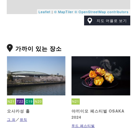
Leaflet
|
© MapTiler
© OpenStreetMap contributors
지도 어플로 보기
가까이 있는 장소
N21
T22
C19
N20
N21
오사카성 홀
야끼이모 페스티벌 OSAKA
2024
그 외
뮤직
푸드 페스티벌