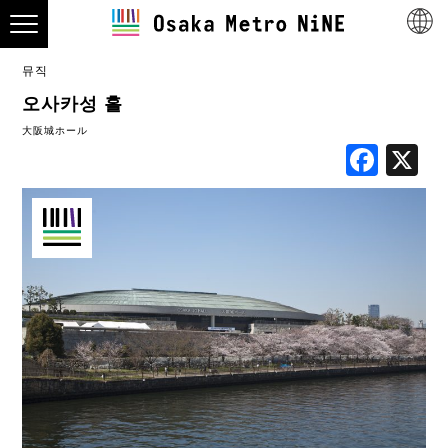
뮤직
오사카성 홀
大阪城ホール
Fac