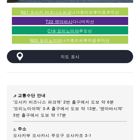
N21 오사카 비즈니스파크
나가호리쓰루미료쿠치선
T22 덴마바시
다니마치선
C19 모리노미야
주오선
N20 모리노미야
나가호리쓰루미료쿠치선
지도 표시
교통수단 안내
'오사카 비즈니스 파크역' 2번 출구에서 도보 약 6분
'모리노미야역' 3-A 출구에서 도보 약 13분, '덴마바시역'
3번 출구에서 도보 약 17분
주소
오사카부 오사카시 주오구 오사카조 3-1