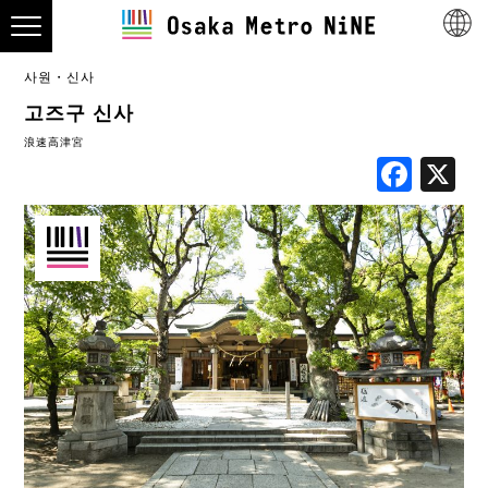
사원・신사
고즈구 신사
浪速高津宮
Fac