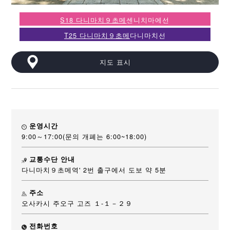
S18 다니마치９초메
센니치마에선
T25 다니마치９초메
다니마치선
지도 표시
운영시간
9:00～17:00(문의 개폐는 6:00~18:00)
교통수단 안내
다니마치９초메역' 2번 출구에서 도보 약 5분
주소
오사카시 주오구 고즈 １-１－２９
전화번호