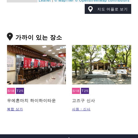
Leaflet
|
© MapTiler
© OpenStreetMap contributors
지도 어플로 보기
가까이 있는 장소
S18
T25
S18
T25
우에혼마치 하이하이타운
고즈구 신사
복합 상가
사원・신사