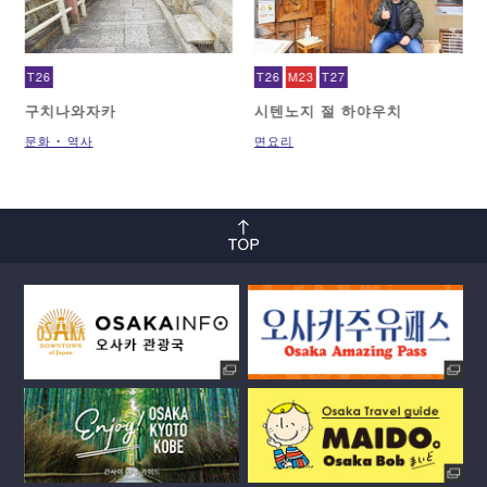
T26
T26
M23
T27
구치나와자카
시텐노지 절 하야우치
문화 ･ 역사
면요리