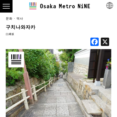
문화 ･ 역사
구치나와자카
口縄坂
Fac