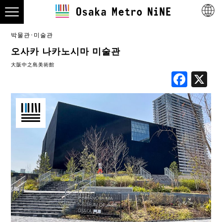
박물관･미술관
오사카 나카노시마 미술관
大阪中之島美術館
Fac