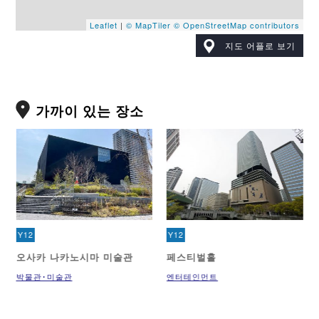
Leaflet
|
© MapTiler
© OpenStreetMap contributors
지도 어플로 보기
가까이 있는 장소
Y12
Y12
오사카 나카노시마 미술관
페스티벌홀
박물관･미술관
엔터테인먼트