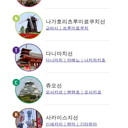
나가호리츠루미료쿠치선
교바시
쓰루미료쿠치
다니마치선
다니마치
아베노
나카자키초
츄오선
오사카성
벤텐초
오사카코
사카이스지선
신세카이
텐마
기타하마