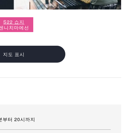
S22 쇼지
센니치마에선
지도 표시
0분부터 20시까지