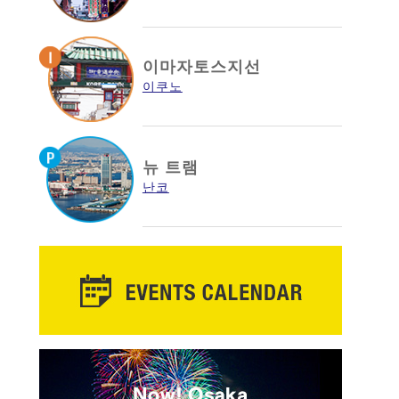
이마자토스지선
이쿠노
뉴 트램
난코