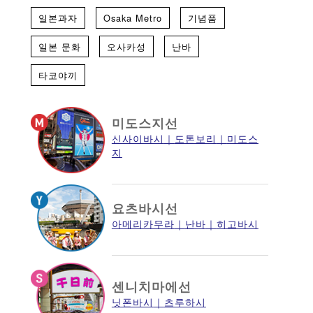
일본과자
Osaka Metro
기념품
일본 문화
오사카성
난바
타코야끼
미도스지선
신사이바시
도톤보리
미도스
지
요츠바시선
아메리카무라
난바
히고바시
센니치마에선
닛폰바시
츠루하시