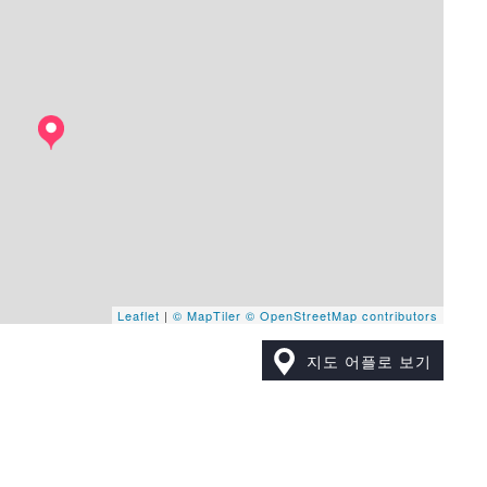
Leaflet
|
© MapTiler
© OpenStreetMap contributors
지도 어플로 보기