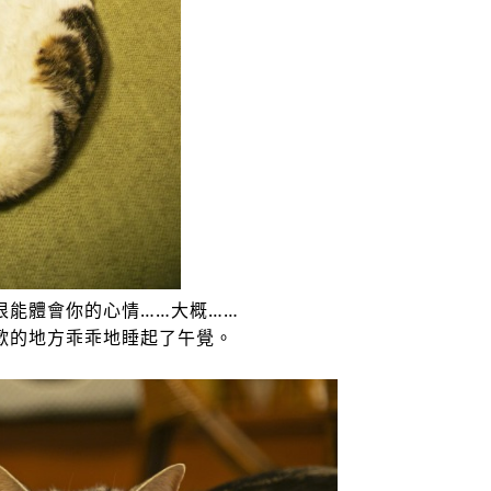
很能體會你的心情……大概……
歡的地方乖乖地睡起了午覺。