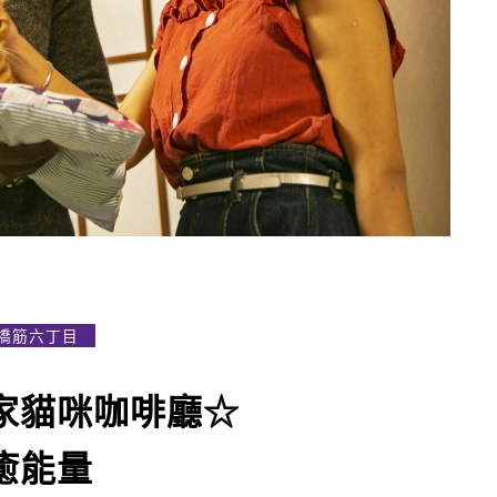
橋筋六丁目
家貓咪咖啡廳☆
癒能量