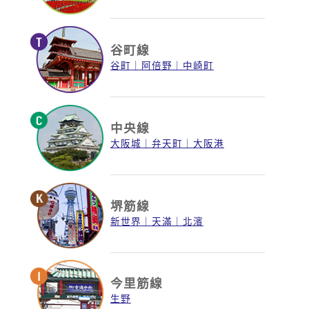
谷町線
谷町
阿倍野
中崎町
中央線
大阪城
弁天町
大阪港
堺筋線
新世界
天滿
北濱
今里筋線
生野