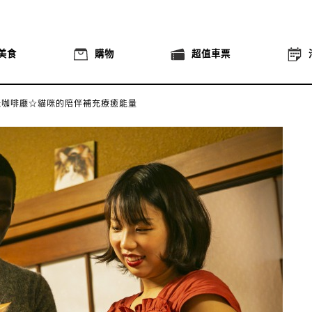
美食
購物
超值車票
咪咖啡廳☆
貓咪的陪伴補充療癒能量