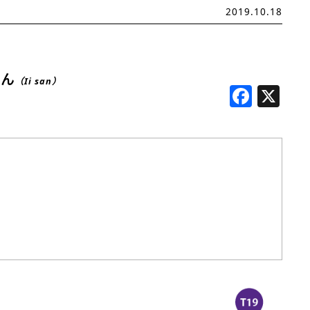
2019.10.18
さん
（Ii san）
Face
X