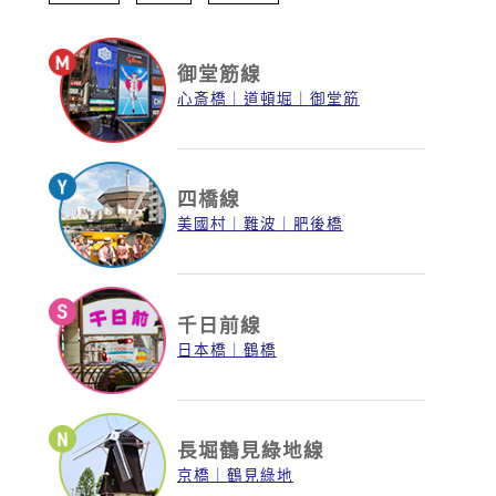
御堂筋線
心斎橋
道頓堀
御堂筋
四橋線
美國村
難波
肥後橋
千日前線
日本橋
鶴橋
長堀鶴見綠地線
京橋
鶴見綠地