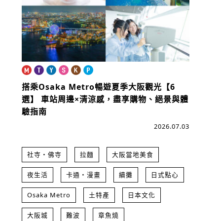
搭乘Osaka Metro暢遊夏季大阪觀光【6
選】
車站周邊×清涼感，盡享購物、絕景與體
驗指南
2026.07.03
社寺・佛寺
拉麵
大阪當地美食
夜生活
卡通・漫畫
續攤
日式點心
Osaka Metro
土特產
日本文化
大阪城
難波
章魚燒