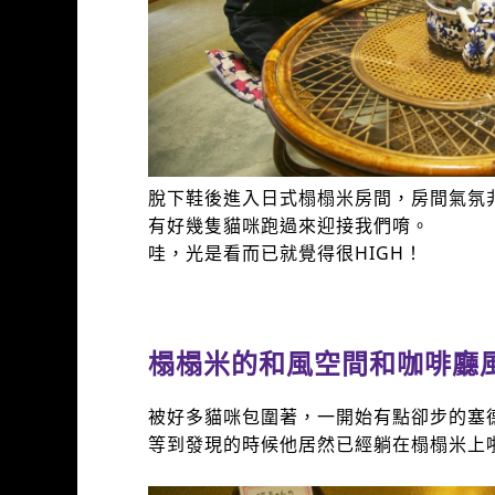
脫下鞋後進入日式榻榻米房間，房間氣氛
有好幾隻貓咪跑過來迎接我們唷。
哇，光是看而已就覺得很HIGH！
榻榻米的和風空間和咖啡廳
被好多貓咪包圍著，一開始有點卻步的塞
等到發現的時候他居然已經躺在榻榻米上