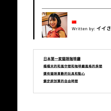
イイ
Written by:
日本第一家貓咪咖啡廳
榻榻米的和風空間和咖啡廳風格的房間
還有貓咪喜歡的玩具和點心
鎖定超划算的自由時間