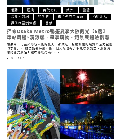
活動
經典
百貨商店
娛樂
體驗
溫泉・浴場
咖啡館
複合型商業設施
拍照地點
超值車票銷售處
其他
搭乘Osaka Metro暢遊夏季大阪觀光【6選】
車站周邊×清涼感，盡享購物、絕景與體驗指南
如果用一句話來形容大阪的夏天，那就是「被壓倒性的熱氣與活力包圍
的季節」。 雖然酷暑持續不斷，但大阪也有許多能吹散熱意、感受清
涼的觀光景點♪ 這次將以搭乘Osaka …
2026.07.03