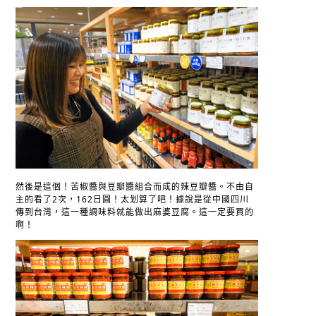
然後是這個！苦椒醬與豆瓣醬組合而成的辣豆瓣醬。不由自
主的看了2次，162日圓！太划算了吧！據說是從中國四川
傳到台灣，這一種調味料就能做出麻婆豆腐。這一定要買的
啊！