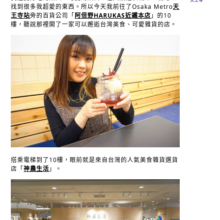
找到很多我超愛的東西。所以今天我前往了Osaka Metro
天
王寺站
旁的百貨公司「
阿倍野HARUKAS近鐵本店
」的10
樓，聽說那裡開了一家可以邂逅台灣美食、可愛雜貨的店。
搭乘電梯到了10樓，眼前就是來自台灣的人氣美食雜貨選貨
店「
神農生活
」。