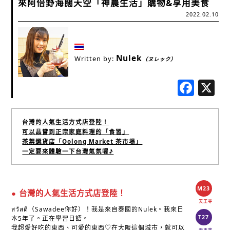
來阿倍野海闊天空「神農生活」購物&享用美食
2022.02.10
Nulek
Written by:
（ヌレック）
Fac
台灣的人氣生活方式店登陸！
可以品嘗到正宗家庭料理的「食習」
茶葉選貨店「Oolong Market 茶市場」
一定要來體驗一下台灣氣氛喔♪
M23
● 台灣的人氣生活方式店登陸！
天王寺
สวัสดี（Sawadee你好）！我是來自泰國的Nulek。我來日
T27
本5年了。正在學習日語。
我超愛好吃的東西、可愛的東西♡在大阪這個城市，就可以
天王寺