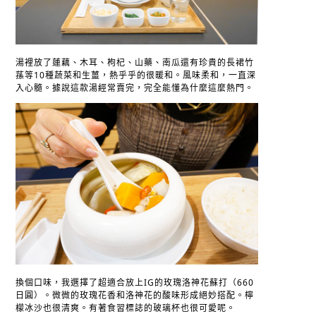
湯裡放了蓮藕、木耳、枸杞、山藥、南瓜還有珍貴的長裙竹
蓀等10種蔬菜和生薑，熱乎乎的很暖和。風味柔和，一直深
入心髓。據說這款湯經常賣完，完全能懂為什麼這麼熱門。
換個口味，我選擇了超適合放上IG的玫瑰洛神花蘇打（660
日圓）。微微的玫瑰花香和洛神花的酸味形成絕妙搭配。檸
檬冰沙也很清爽。有著食習標誌的玻璃杯也很可愛呢。