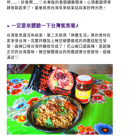
呼……。好香啊……♡水果般的香甜擴散開來。心情都變得寧
靜放鬆起來了。最後就用台灣茶來結束這段美好時光吧。
● 一定要來體驗一下台灣氣氛喔♪
台灣氣氛還沒有結束，第二天就用「神農生活」買的食材在
家享受台灣。究醬拌麵加上辣豆瓣醬做成的肉醬搭配豆芽
菜，麻辣口味台灣拌麵就完成了！花山椒口感麻辣，是超級
正宗的台灣風味。辣豆瓣醬做出的肉醬感覺也很道地，超級
滿足♡