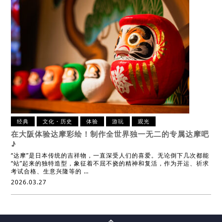
经典
文化・历史
体验
游玩
观光
在大阪体验达摩彩绘！
制作全世界独一无二的专属达摩吧
♪
“达摩”是日本传统的吉祥物，一直深受人们的喜爱。无论倒下几次都能
“站”起来的独特造型，象征着不屈不挠的精神和复活，作为开运、祈求
考试合格、生意兴隆等的 …
2026.03.27