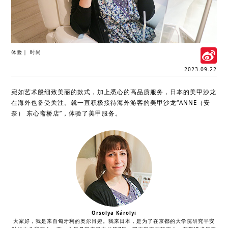
S
体验
时尚
W
2023.09.22
宛如艺术般细致美丽的款式，加上悉心的高品质服务，日本的美甲沙龙
在海外也备受关注。就一直积极接待海外游客的美甲沙龙“ANNE（安
奈） 东心斋桥店”，体验了美甲服务。
Orsolya Károlyi
大家好，我是来自匈牙利的奥尔肖娅。我来日本，是为了在京都的大学院研究平安