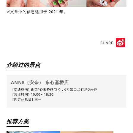
※文章中的信息适用于 2021 年。
SHARE
Sin
We
介绍过的景点
ANNE（安奈） 东心斋桥店
[交通指南] 距离“心斋桥站”5号，6号出口步行约3分钟
[营业时间] 10:00～18:30
[固定休息日] 周一
推荐方案