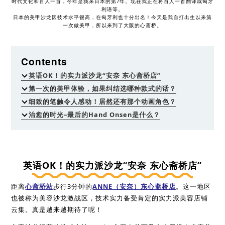
时代文化和百人一首，今年是我来日本的第7年。现在我正在将百人一首翻译成匈牙
利语等。
日本的美甲沙龙因技术水平很高，在匈牙利也十分出名！今天是我自打出生以来第
一次做美甲，所以来到了大阪的心斋桥。
Contents
英语OK！的实力派沙龙“安奈 东心斋桥店”
第一次的美甲体验，如果纠结选哪种款式的话？
细致的笔触令人感动！居然还有那个动画角色？
治愈的时光–最后的Hand Onsen是什么？
英语OK！的实力派沙龙“安奈 东心斋桥店”
距离
心斋桥站
步行3分钟的
ANNE（安奈）东心斋桥店
。这一地区
也被称为美容沙龙激战区，技术实力备受肯定的实力派美容店铺
云集。真是越来越期待了呢！