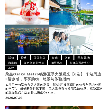
活动
经典
百货商店
娱乐
体验
温泉·浴场
咖啡館
复合型商业设施
拍照地点
超值车票发售处
其他
乘坐Osaka Metro畅游夏季大阪观光【6选】
车站周边
×清凉感，尽享购物、绝景与体验指南
如果用一句话来形容大阪的夏天，那就是“被压倒性的热气与活力包围
的季节”。 虽然酷暑持续不断，但大阪也有许多能吹散热意、感受清凉
的观光景点♪ 这次将以乘坐Osaka …
2026.07.03