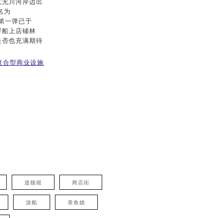
尻无川河岸边出
名为
其第一弹已于
边浮船上店铺林
是否也充满期待
复合型商业设施
道顿堀
商店街
游船
章鱼烧