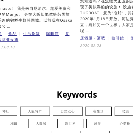
您知道吗？在流经大正区的
现了类似浮船的设施！ 设施
amaste! 我是来自尼泊尔、超爱美食和
TUGBOAT，意为“拖船”，
物的Manju。 身在大阪却能体验韩国旅
2020年1月18日开放。河
乐趣的鹤桥生野韩国城。以前我在Osaka
立，宛如另一个世界，大家
tro …
呢 …
尚
食品
生活杂货
咖啡館
复
居酒屋・酒吧
咖啡館
型商业设施
2020.02.28
3.08.10
Keywords
神社
大阪特产
日式点心
夜生活
拉面
梅田
大阪城
新世界
难波
心斋桥