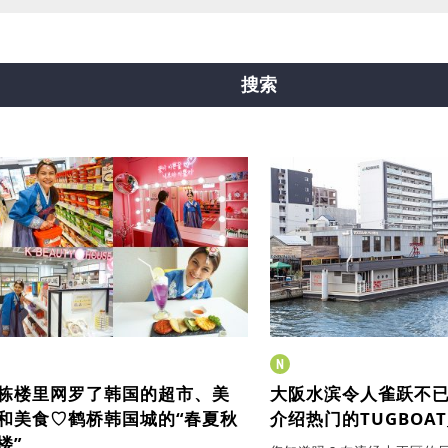
线
中央线
千日前线
堺筋线
新电车
搜索
栋楼里网罗了韩国的超市、美
大阪水滨令人雀跃不
和美食♡
鹤桥韩国城的“春夏秋
介绍热门的TUGBOAT_
楼”