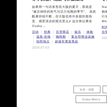
如果用一句话来形容大阪的夏天，那就是
N
“被压倒性的热气与活力包围的季节”。 虽然
购
酷暑持续不断，但大阪也有许多能吹散热
行
意、感受清凉的观光景点♪ 这次将以乘坐
Me
Osaka …
时
活动
经典
百货商店
娱乐
体验
合
温泉·浴场
咖啡館
复合型商业设施
202
拍照地点
超值车票发售处
2026.07.03
社寺・寺院
Osaka Metro