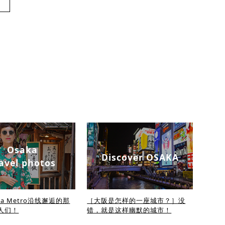
Osaka
Discover OSAKA
avel photos
ka Metro沿线邂逅的那
［大阪是怎样的一座城市？］没
人们！
错，就是这样幽默的城市！