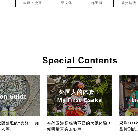
动画・漫画
亚文化
梯子酒
观光路线
Special Contents
外国人的体验！
on Guide
My First Osaka
tr
阪邂逅的“美好”，如
令外国游客感动不已的大阪体验！
聚焦Osa
、人等。
倾听最真实的心声
些特别的