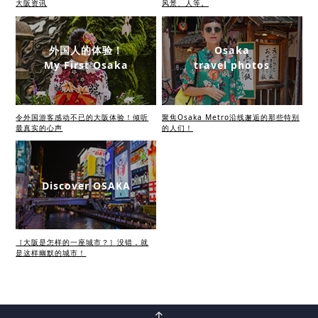
大阪资讯
风景、人等。
外国人的体验！
Osaka
My First Osaka
travel photos
令外国游客感动不已的大阪体验！倾听
聚焦Osaka Metro沿线邂逅的那些特别
最真实的心声
的人们！
Discover OSAKA
［大阪是怎样的一座城市？］没错，就
是这样幽默的城市！