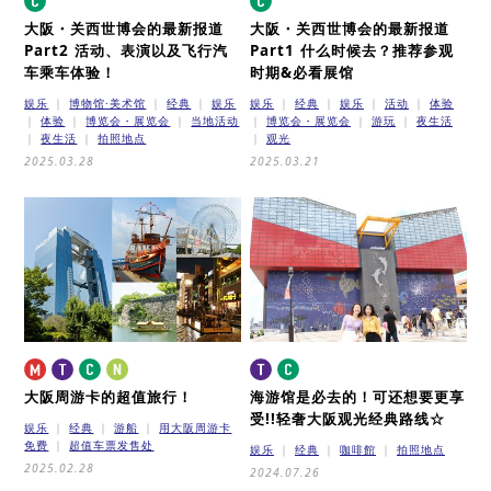
大阪・关西世博会的最新报道
大阪・关西世博会的最新报道
Part2
活动、表演以及飞行汽
Part1
什么时候去？推荐参观
车乘车体验！
时期&必看展馆
娱乐
博物馆·美术馆
经典
娱乐
娱乐
经典
娱乐
活动
体验
体验
博览会・展览会
当地活动
博览会・展览会
游玩
夜生活
夜生活
拍照地点
观光
2025.03.28
2025.03.21
大阪周游卡的超值旅行！
海游馆是必去的！可还想要更享
受!!
轻奢大阪观光经典路线☆
娱乐
经典
游船
用大阪周游卡
免费
超值车票发售处
娱乐
经典
咖啡館
拍照地点
2025.02.28
2024.07.26