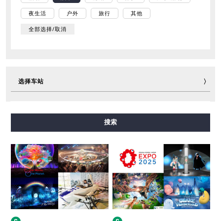
夜生活
户外
旅行
其他
全部选择/取消
选择车站
御堂筋线
谷町线
四桥线
中央线
千日前线
搜索
堺筋线
长堀鹤见绿地线
今里筋线
新电车