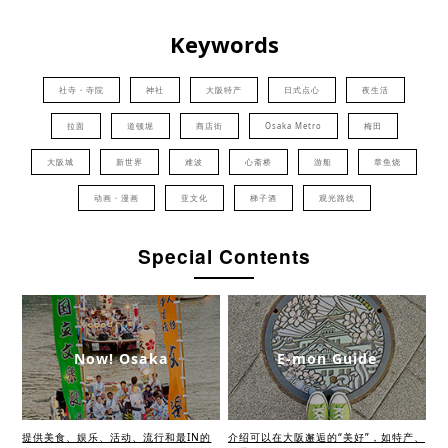
Keywords
社寺・寺院
神社
大阪特产
日式点心
夜生活
拉面
道顿堀
商店街
Osaka Metro
梅田
大阪城
新世界
难波
心斋桥
游船
章鱼烧
动画・漫画
亚文化
梯子酒
观光路线
Special Contents
Now! Osaka
E-mon Guide
提供美食、娱乐、活动、流行和最IN的
介绍可以在大阪邂逅的“美好”，如特产、