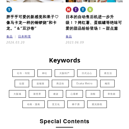
胖乎乎可爱的新感觉和果子♡
日本的自动售后机进一步升
像马卡龙一样的铜锣烧“和卡
级！？
烤红薯、蛋糕罐等绝味可
龙。”＆“豆沙卷”
爱的甜品纷纷登场！～甜点篇
食品
日本料理
食品
2026.03.20
2023.06.09
Keywords
社寺・寺院
神社
大阪特产
日式点心
夜生活
拉面
道顿堀
商店街
Osaka Metro
梅田
大阪城
新世界
难波
心斋桥
游船
章鱼烧
动画・漫画
亚文化
梯子酒
观光路线
Special Contents