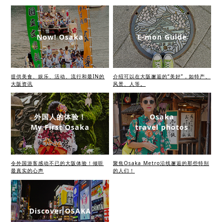
Now! Osaka
E-mon Guide
提供美食、娱乐、活动、流行和最IN的
介绍可以在大阪邂逅的“美好”，如特产、
大阪资讯
风景、人等。
外国人的体验！
Osaka
My First Osaka
travel photos
令外国游客感动不已的大阪体验！倾听
聚焦Osaka Metro沿线邂逅的那些特别
最真实的心声
的人们！
Discover OSAKA