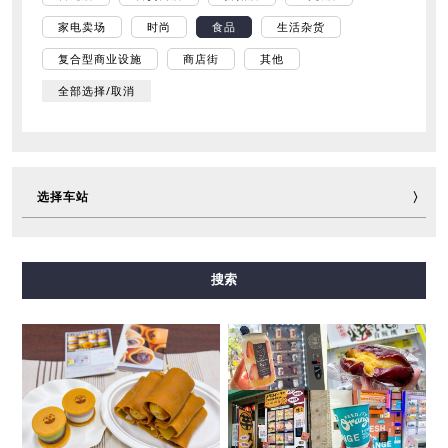
家电卖场
时尚
食品
生活杂货
复合型商业设施
商店街
其他
全部选择/取消
选择车站
御堂筋线
谷町线
四桥线
中央线
千日前线
搜索
堺筋线
长堀鹤见绿地线
今里筋线
新电车