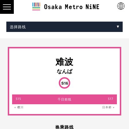
选择路线
Midosuji Line
Tanimachi Line
Yotsubashi Line
Chuo Line
Sennichimae Line
Sakaisuji Line
Nagahori Tsurumi-ryokuchi Line
Imazatosuji Line
New Tram
难波
なんば
S16
S15
千日前线
S17
« 樱川
日本桥 »
换乘路线