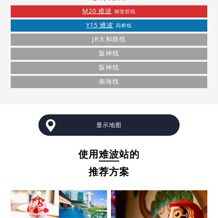
M20 难波
御堂筋线
Y15 难波
四桥线
JR大和路线
阪神线
阪神线
南海线
显示地图
使用
难波
站的
推荐方案