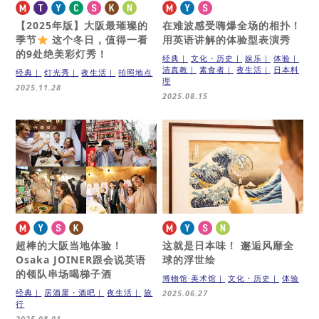
【2025年版】大阪最璀璨的
在难波感受嗨爆全场的相扑！
季节
这个冬日，值得一看
用英语讲解的体验型表演秀
的9处绝美彩灯秀！
经典
文化・历史
娱乐
体验
清真教
素食者
夜生活
日本料
经典
灯光秀
夜生活
拍照地点
理
2025.11.28
2025.08.15
超棒的大阪当地体验！
这就是日本味！
邂逅风靡全
Osaka JOINER
跟会说英语
球的浮世绘
的领队串场喝梯子酒
博物馆·美术馆
文化・历史
体验
经典
居酒屋・酒吧
夜生活
旅
2025.06.27
行
2025.08.01