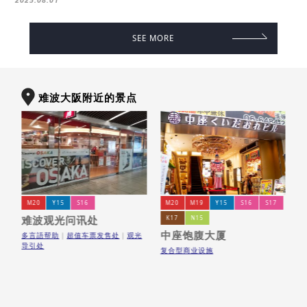
SEE MORE
难波大阪附近的景点
M20
Y15
S16
M20
M19
Y15
S16
S17
难波观光问讯处
K17
N15
中座饱腹大厦
多言語帮助
超值车票发售处
观光
商
导引处
复合型商业设施