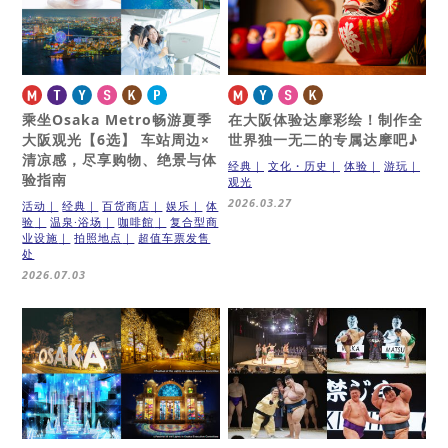
乘坐Osaka Metro畅游夏季
在大阪体验达摩彩绘！
制作全
大阪观光【6选】
车站周边×
世界独一无二的专属达摩吧♪
清凉感，尽享购物、绝景与体
经典
文化・历史
体验
游玩
验指南
观光
2026.03.27
活动
经典
百货商店
娱乐
体
验
温泉·浴场
咖啡館
复合型商
业设施
拍照地点
超值车票发售
处
2026.07.03